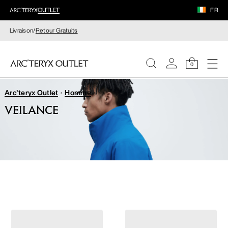
FR
Livraison/
Retour Gratuits
0
Arc'teryx Outlet
Homme
FEMME
VEILANCE
HOMME