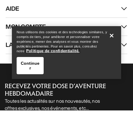
Help
Nous utilisons des cookies et des technologies similaires, y
compris de tiers, pour améliorer et personnaliser votre
Pantalon pour guides de
Haut semi-zippé Rho SV
expérience, mener des analyses et vous montrer des
publicités pertinentes. Pour en savoir plus, consultez
haute montagne Homme
Homme
Politique de confidentialité.
notre
Pantalon GORE-TEX PRO
Notre haut technique le plus
Continue
léger, compressible et
chaud
r
résistant.
140,00 €
84,00 €
525,00 €
315,00 €
Comparer
Comparer
Help