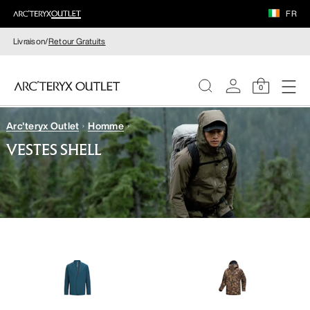
FR
Livraison/
Retour Gratuits
0
Arc'teryx Outlet
Homme
FEMME
VESTES SHELL
HOMME