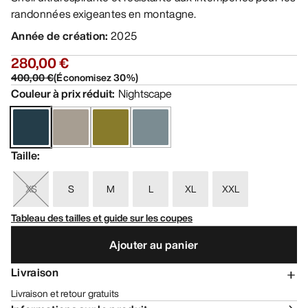
randonnées exigeantes en montagne.
Année de création
:
2025
280,00 €
400,00 €
(
Économisez
30
%)
Couleur à prix réduit
:
Nightscape
Taille
:
XS
S
M
L
XL
XXL
Tableau des tailles et guide sur les coupes
Ajouter au panier
Livraison
Livraison et retour gratuits