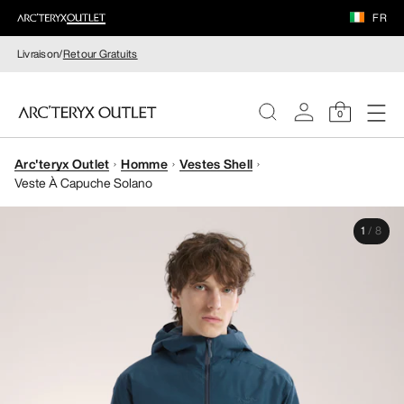
FR
Livraison/
Retour Gratuits
0
Arc'teryx Outlet
Homme
Vestes Shell
FEMME
Veste À Capuche Solano
HOMME
1
/
8