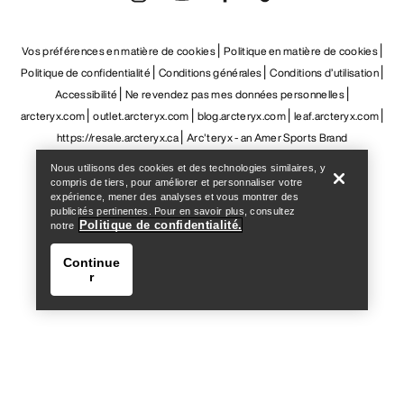
Vos préférences en matière de cookies
Politique en matière de cookies
Politique de confidentialité
Conditions générales
Conditions d’utilisation
Accessibilité
Ne revendez pas mes données personnelles
arcteryx.com
outlet.arcteryx.com
blog.arcteryx.com
leaf.arcteryx.com
Help
https://resale.arcteryx.ca
Arc'teryx - an Amer Sports Brand
Nous utilisons des cookies et des technologies similaires, y
compris de tiers, pour améliorer et personnaliser votre
expérience, mener des analyses et vous montrer des
publicités pertinentes. Pour en savoir plus, consultez
Politique de confidentialité.
notre
Continue
r
Help