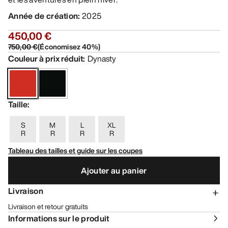
Année de création
:
2025
450,00 €
750,00 €
(
Économisez
40
%)
Couleur à prix réduit
:
Dynasty
Taille
:
S
M
L
XL
R
R
R
R
Tableau des tailles et guide sur les coupes
Ajouter au panier
Livraison
Livraison et retour gratuits
Informations sur le produit