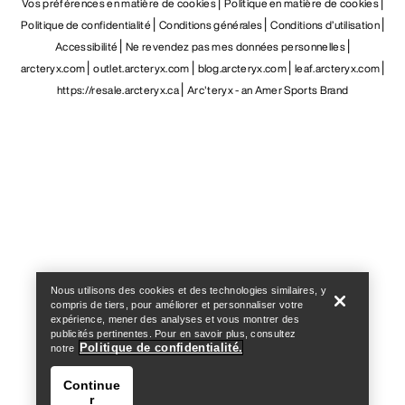
Vos préférences en matière de cookies
Politique en matière de cookies
Politique de confidentialité
Conditions générales
Conditions d’utilisation
Accessibilité
Ne revendez pas mes données personnelles
arcteryx.com
outlet.arcteryx.com
blog.arcteryx.com
leaf.arcteryx.com
https://resale.arcteryx.ca
Arc'teryx - an Amer Sports Brand
Help
Nous utilisons des cookies et des technologies similaires, y
compris de tiers, pour améliorer et personnaliser votre
expérience, mener des analyses et vous montrer des
publicités pertinentes. Pour en savoir plus, consultez
Politique de confidentialité.
notre
Continue
r