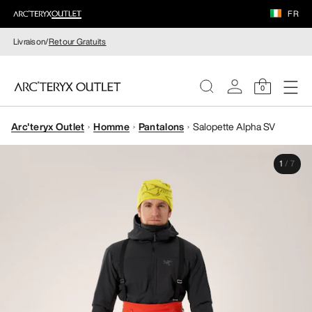
FR
Livraison/
Retour Gratuits
0
Arc'teryx Outlet
Homme
Pantalons
Salopette Alpha SV
FEMME
1
/
7
HOMME