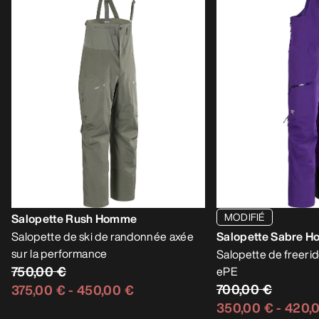
MODIFIÉ
Salopette Rush Homme
Salopette de ski de randonnée axée
Salopette Sabre 
sur la performance
Salopette de freer
750,00 €
ePE
700,00 €
375,00 €
-
450,00 €
350,00 €
-
420,