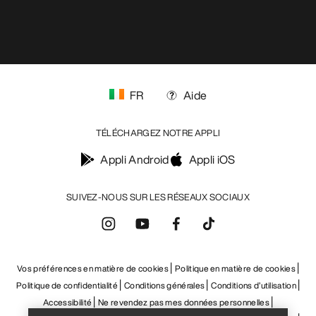
FR
Aide
TÉLÉCHARGEZ NOTRE APPLI
Appli Android
Appli iOS
SUIVEZ-NOUS SUR LES RÉSEAUX SOCIAUX
Vos préférences en matière de cookies
Politique en matière de cookies
Politique de confidentialité
Conditions générales
Conditions d’utilisation
Help
Accessibilité
Ne revendez pas mes données personnelles