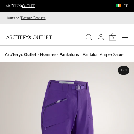
FR
Livraison/
Retour Gratuits
0
Arc'teryx Outlet
Homme
Pantalons
Pantalon Ample Sabre
FEMME
1
/
1
HOMME