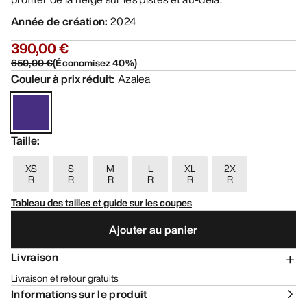
Année de création
:
2024
390,00 €
650,00 €
(
Économisez
40
%)
Couleur à prix réduit
:
Azalea
Taille
:
XS
S
M
L
XL
2X
R
R
R
R
R
R
Tableau des tailles et guide sur les coupes
Ajouter au panier
Livraison
Livraison et retour gratuits
Informations sur le produit