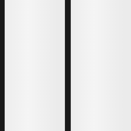
Veste Rush Femm
EXCLUSIF PROGRAMME PRO
Veste résistante po
Veste Ski Guide Femme
ski et le snowboard 
Veste confectionnée entièrement en
800,00 €
GORE-TEX PRO, exclusive aux
480,00 €
professionnels.
925,00 €
647,50 €