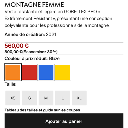
MONTAGNE FEMME
Veste résistante et légère en GORE-TEX PRO «
Extrêmement Resistant », présentant une conception
polyvalente pour les professionnels de la montagne.
Année de création
:
2021
560,00 €
800,00 €
(
Économisez
30
%)
Couleur à prix réduit
:
Blaze II
Taille
:
XS
S
M
L
XL
Tableau des tailles et guide sur les coupes
Ajouter au panier