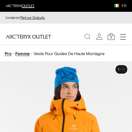
FR
Livraison/
Retour Gratuits
0
Pro
Femme
Veste Pour Guides De Haute Montagne
FEMME
1
/
3
HOMME