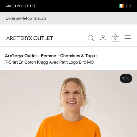
FR
Livraison/
Retour Gratuits
0
Arc'teryx Outlet
Femme
Chemises & Tops
FEMME
T-Shirt En Coton Kragg Avec Petit Logo Bird MC
HOMME
1
/
6