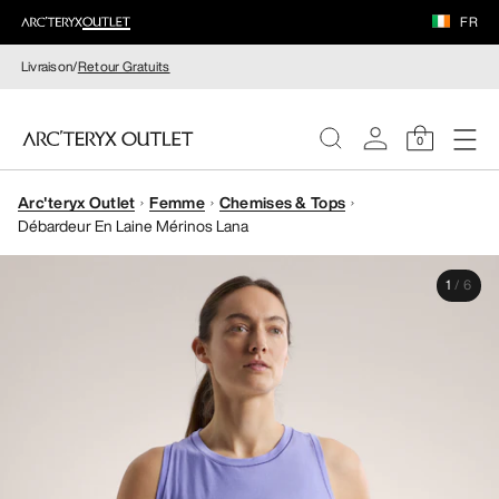
FR
Livraison/
Retour Gratuits
0
Arc'teryx Outlet
Femme
Chemises & Tops
FEMME
Débardeur En Laine Mérinos Lana
HOMME
1
/
6