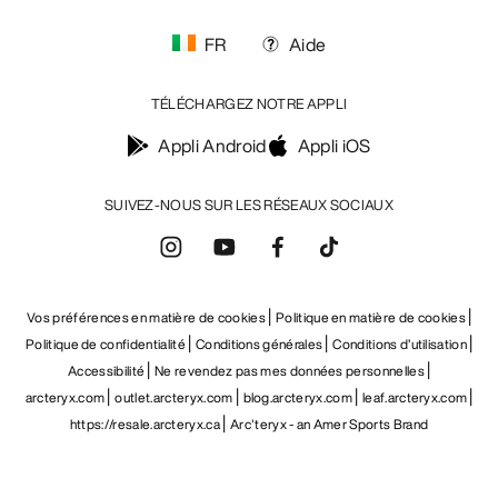
FR
Aide
TÉLÉCHARGEZ NOTRE APPLI
Appli Android
Appli iOS
SUIVEZ-NOUS SUR LES RÉSEAUX SOCIAUX
Vos préférences en matière de cookies
Politique en matière de cookies
Politique de confidentialité
Conditions générales
Conditions d’utilisation
Accessibilité
Ne revendez pas mes données personnelles
arcteryx.com
outlet.arcteryx.com
blog.arcteryx.com
leaf.arcteryx.com
https://resale.arcteryx.ca
Arc'teryx - an Amer Sports Brand