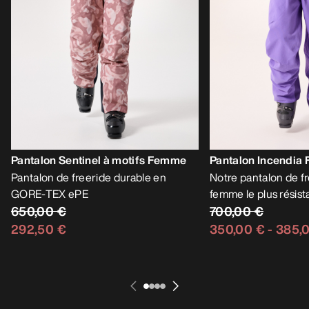
Pantalon Sentinel à motifs Femme
Pantalon Incendia
Pantalon de freeride durable en
Notre pantalon de f
GORE-TEX ePE
femme le plus résist
650,00 €
700,00 €
292,50 €
350,00 €
-
385,