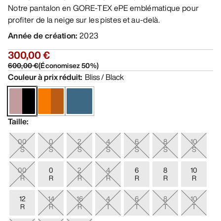
Notre pantalon en GORE-TEX ePE emblématique pour
profiter de la neige sur les pistes et au-delà.
Année de création
:
2023
300,00 €
600,00 €
(
Économisez
50
%)
Couleur à prix réduit
:
Bliss / Black
Taille
:
00
0
2
4
6
8
10
S
S
S
S
S
S
S
00
0
2
4
6
8
10
R
R
R
R
R
R
R
12
14
16
4
6
8
10
R
R
R
T
T
T
T