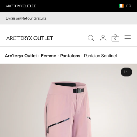
FR
Livraison/
Retour Gratuits
0
Arc'teryx Outlet
Femme
Pantalons
Pantalon Sentinel
FEMME
1
/
1
HOMME