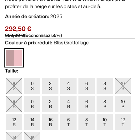
profiter de la neige sur les pistes et au-delà.
Année de création
:
2025
292,50 €
650,00 €
(
Économisez
55
%)
Couleur à prix réduit
:
Bliss Grottoflage
Taille
:
00
0
2
4
6
8
10
S
S
S
S
S
S
S
00
0
2
4
6
8
10
R
R
R
R
R
R
R
12
14
16
6
8
10
12
R
R
R
T
T
T
T
14
16