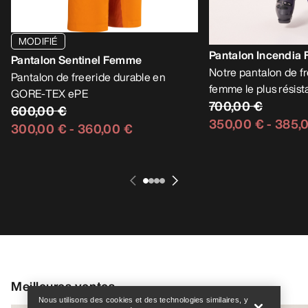
MODIFIÉ
Pantalon Incendia
Pantalon Sentinel Femme
Notre pantalon de f
Pantalon de freeride durable en
femme le plus résist
GORE-TEX ePE
700,00 €
600,00 €
350,00 €
-
385,
300,00 €
-
360,00 €
Help
Meilleures ventes
Nous utilisons des cookies et des technologies similaires, y