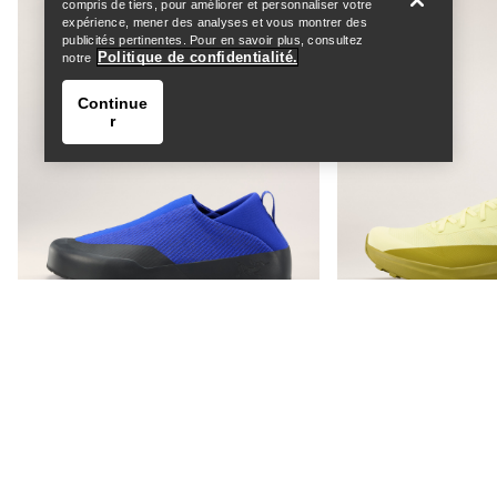
compris de tiers, pour améliorer et personnaliser votre
expérience, mener des analyses et vous montrer des
publicités pertinentes. Pour en savoir plus, consultez
Politique de confidentialité.
notre
Continue
r
Help
Pantalon Sentinel À Motifs Femme
292,50 €
650,00 €
(
Économisez
55
%)
ACHETER
Chaussure Kragg Homme
Chaussure Norvan
Chaussure à enfiler pour les marches
Chaussure adaptable
d’approche rapides
courses de trail en
160,00 €
distance