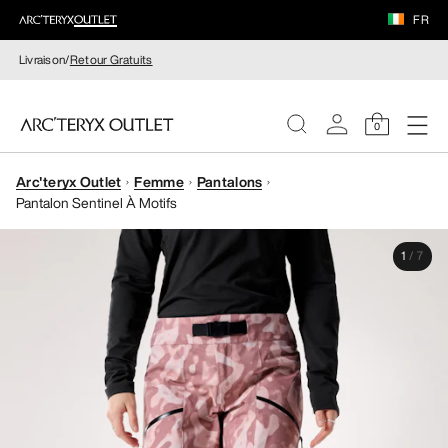
FR
Livraison/
Retour Gratuits
0
Arc'teryx Outlet
Femme
Pantalons
FEMME
Pantalon Sentinel À Motifs
HOMME
1
/
7