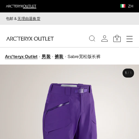
ZH
包邮 &
无理由退换货
0
Arc'teryx Outlet
男装
裤装
Sabre宽松版长裤
女装
1
/
1
男装