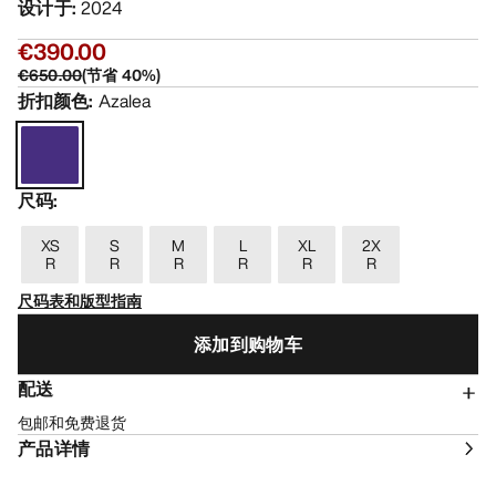
设计于
:
2024
€390.00
€650.00
(
节省
40
%)
折扣颜色
:
Azalea
尺码
:
XS
S
M
L
XL
2X
R
R
R
R
R
R
尺码表和版型指南
添加到购物车
配送
包邮和免费退货
产品详情