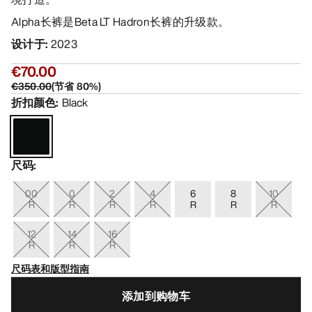
Alpha长裤是Beta LT Hadron长裤的升级款。
设计于
:
2023
€70.00
€350.00
(
节省
80
%)
折扣颜色
:
Black
尺码
:
00
0
2
4
6
8
10
R
R
R
R
R
R
R
12
14
16
R
R
R
尺码表和版型指南
添加到购物车