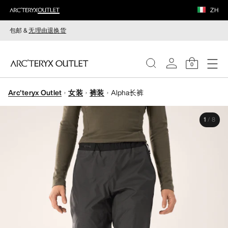
ZH
包邮 &
无理由退换货
0
Arc'teryx Outlet
女装
裤装
Alpha长裤
女装
1
/
8
男装