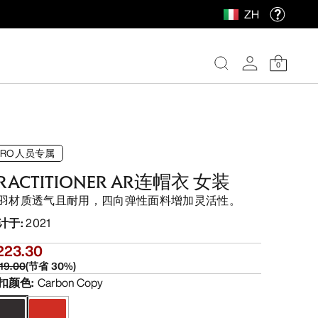
ZH
0
PRO人员专属
RACTITIONER AR连帽衣 女装
羽材质透气且耐用，四向弹性面料增加灵活性。
计于
:
2021
223.30
19.00
(
节省
30
%)
扣颜色
:
Carbon Copy