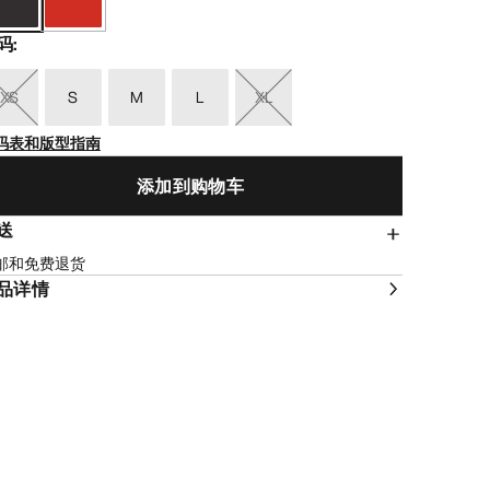
码
:
XS
S
M
L
XL
码表和版型指南
添加到购物车
送
邮和免费退货
品详情