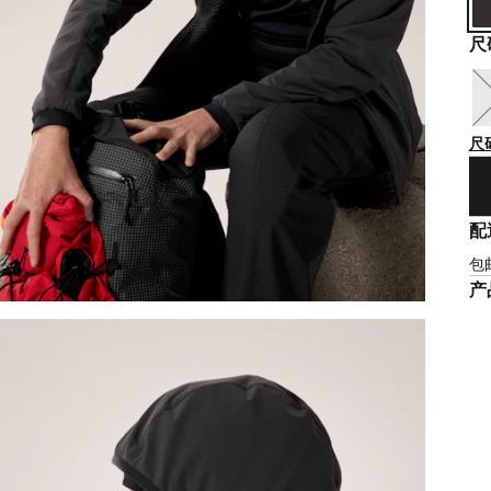
尺
尺
配
包
产