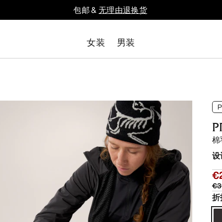
包邮 &
无理由退换货
女装
男装
P
棉
设
€
€3
折