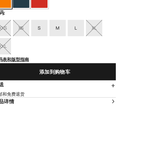
码
:
XXS
XS
S
M
L
XL
XXL
码表和版型指南
添加到购物车
送
邮和免费退货
品详情