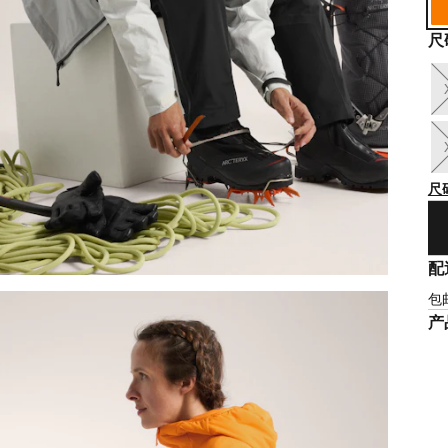
尺
尺
配
包
产