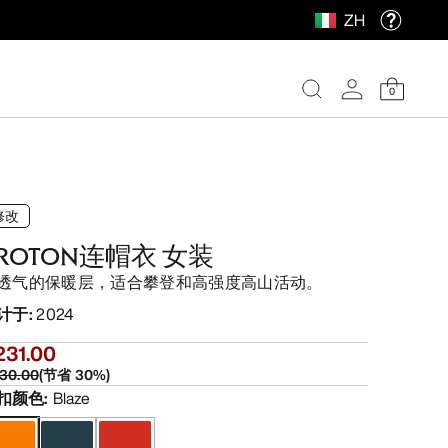
ZH
0
修改
ROTON连帽衣 女装
透气的保暖层，适合攀登和高强度高山活动。
计于
:
2024
231.00
30.00
(
节省
30
%)
扣颜色
:
Blaze