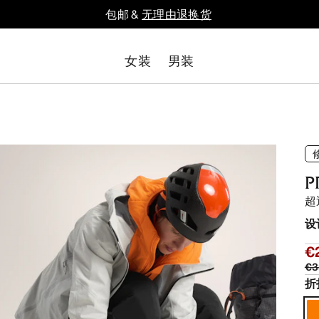
包邮 &
无理由退换货
女装
男装
P
超
设
€
€3
折