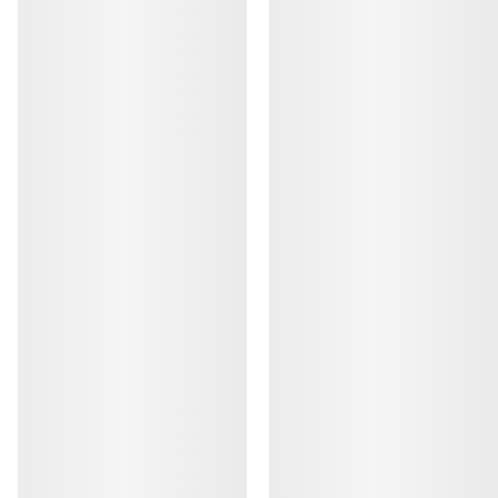
Kragg Shoe 男装
Norvan LD 4鞋 男
适合快速接近时穿着的套穿式鞋履
适应各类环境的长
€160.00
€170.00
€56.00
-
€80.00
€85.00
-
€119.0