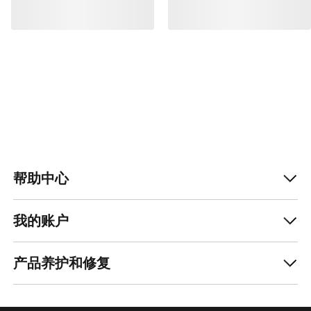
帮助中心
我的账户
产品养护和修复
获取每周更新的探险故事
随时获取产品发布、独家优惠、活动等信息——直
接发送至你的邮箱。