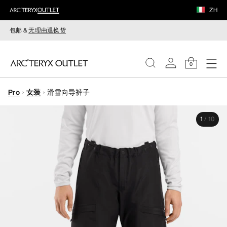
ZH
包邮 &
无理由退换货
0
Pro
女装
滑雪向导裤子
女装
1
/
10
男装