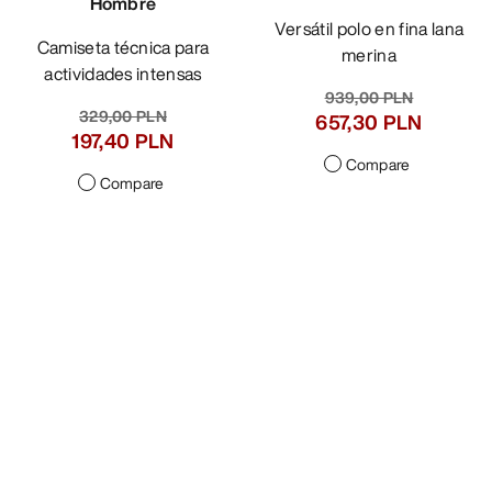
Camiseta manga corta
Polo manga larga Frame
Cormac Crew Neck
Hombre
Hombre
Versátil polo en fina lana
Camiseta técnica para
merina
actividades intensas
939,00 PLN
329,00 PLN
657,30 PLN
197,40 PLN
Compare
Compare