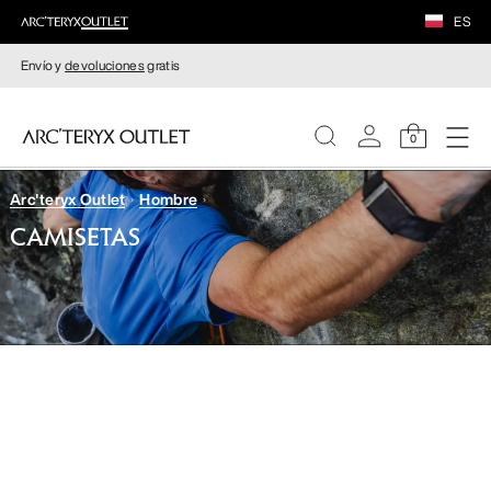
ES
Envío y
devoluciones
gratis
0
Arc'teryx Outlet
Hombre
MUJERE
CAMISETAS
HOMBRE