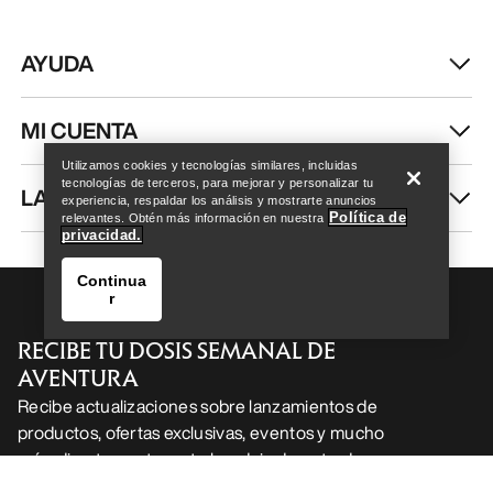
AYUDA
Help
MI CUENTA
Utilizamos cookies y tecnologías similares, incluidas
tecnologías de terceros, para mejorar y personalizar tu
LAVA Y REPARA
experiencia, respaldar los análisis y mostrarte anuncios
Política de
relevantes. Obtén más información en nuestra
privacidad.
Continua
r
RECIBE TU DOSIS SEMANAL DE
AVENTURA
Recibe actualizaciones sobre lanzamientos de
productos, ofertas exclusivas, eventos y mucho
Help
más, directamente en tu bandeja de entrada.