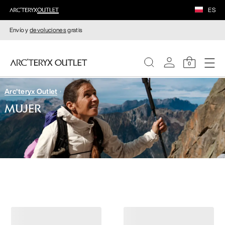
ES
Envío y
devoluciones
gratis
0
Arc'teryx Outlet
MUJERE
MUJER
HOMBRE