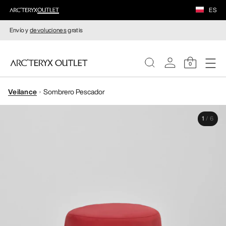
ES
Envío y
devoluciones
gratis
0
Veilance
Sombrero Pescador
MUJERE
1
/
6
HOMBRE