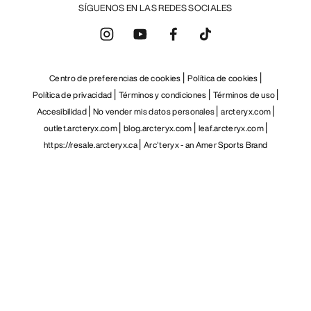
SÍGUENOS EN LAS REDES SOCIALES
Centro de preferencias de cookies
Política de cookies
Política de privacidad
Términos y condiciones
Términos de uso
Accesibilidad
No vender mis datos personales
arcteryx.com
outlet.arcteryx.com
blog.arcteryx.com
leaf.arcteryx.com
https://resale.arcteryx.ca
Arc'teryx - an Amer Sports Brand
Help