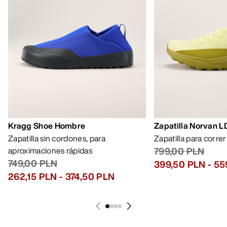
Kragg Shoe Hombre
Zapatilla Norvan 
Zapatilla sin cordones, para
Zapatilla para corre
aproximaciones rápidas
799,00 PLN
749,00 PLN
399,50 PLN
-
55
262,15 PLN
-
374,50 PLN