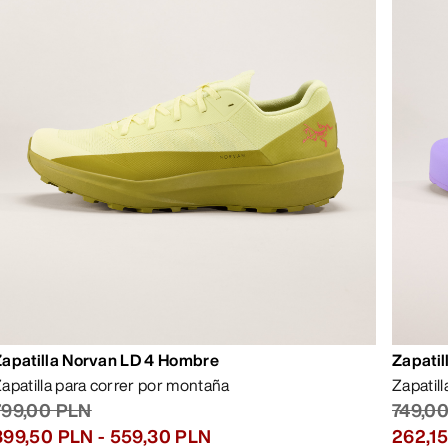
Zapatilla Norvan LD 4 Hombre
Zapatil
apatilla para correr por montaña
Zapatil
799,00 PLN
749,0
399,50 PLN
-
559,30 PLN
262,1