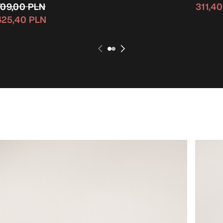
709,00 PLN
311,4
425,40 PLN