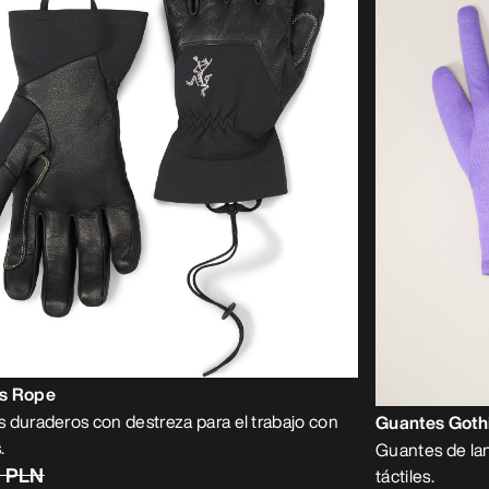
s Rope
 duraderos con destreza para el trabajo con
Guantes Goth
.
Guantes de lan
0 PLN
táctiles.