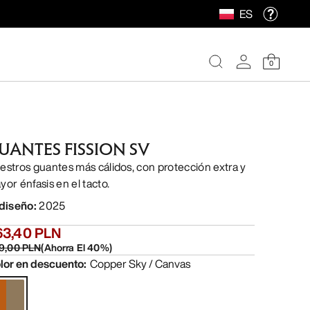
ES
0
UANTES FISSION SV
estros guantes más cálidos, con protección extra y
yor énfasis en el tacto.
 diseño
:
2025
63,40 PLN
9,00 PLN
(
Ahorra El
40
%)
lor en descuento
:
Copper Sky / Canvas