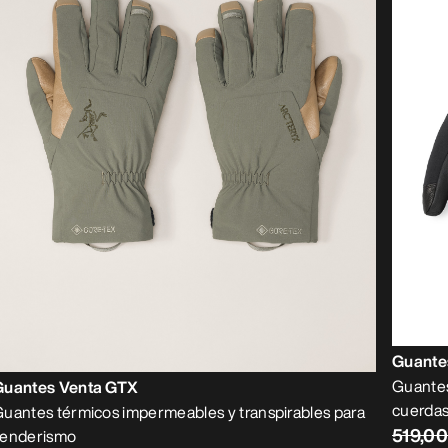
Guante
Guantes
Guantes Venta GTX
cuerdas
uantes térmicos impermeables y transpirables para
519,0
senderismo