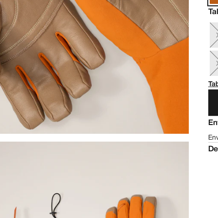
Ta
Tab
En
Env
De