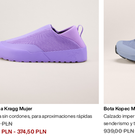
la Kragg Mujer
Bota Kopec 
la sin cordones, para aproximaciones rápidas
Calzado imper
0 PLN
senderismo y 
939,00 PLN
5 PLN
-
374,50 PLN