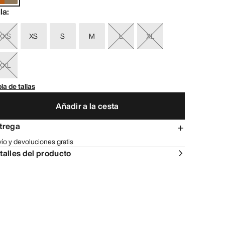
lla
:
XXS
XS
S
M
L
XL
XXL
la de tallas
Añadir a la cesta
trega
ío y devoluciones gratis
talles del producto