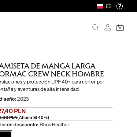
ES
0
AMISETA DE MANGA LARGA
ORMAC CREW NECK HOMBRE
estaciones y protección UPF 40+ para correr por
ntaña y aventuras de alta intensidad.
 diseño
:
2023
27,40 PLN
9,00 PLN
(
Ahorra El
40
%)
lor en descuento
:
Black Heather