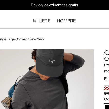
Envío y
devoluciones
gratis
MUJERE
HOMBRE
nga Larga Cormac Crew Neck
C
C
Pr
mo
El
2
37
Co