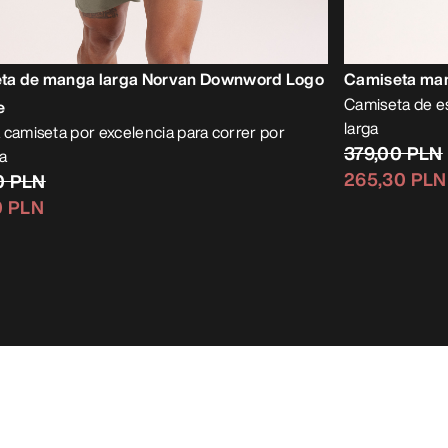
ta de manga larga Norvan Downword Logo
Camiseta man
Camiseta de e
e
larga
 camiseta por excelencia para correr por
379,00 PLN
a
265,30 PLN
0 PLN
0 PLN