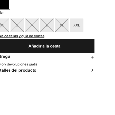
lla
:
XS
S
M
L
XL
XXL
la de tallas y guía de cortes
Añadir a la cesta
trega
ío y devoluciones gratis
talles del producto