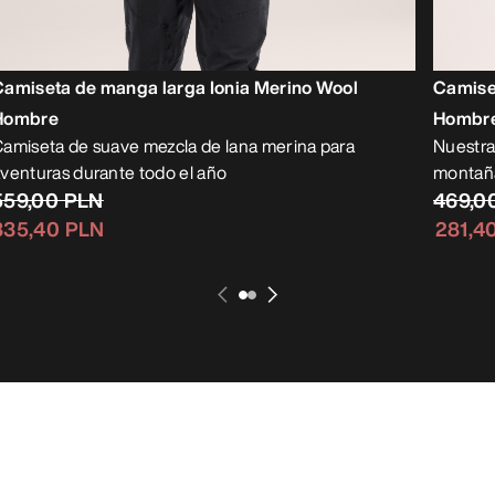
Camiseta de manga larga Ionia Merino Wool
Camise
Hombre
Hombr
amiseta de suave mezcla de lana merina para
Nuestra
venturas durante todo el año
montañ
559,00 PLN
469,0
335,40 PLN
281,4