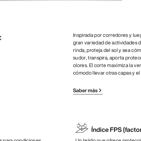
c
Inspirada por corredores y lue
gran variedad de actividades 
rinda, proteja del sol y sea có
sudor, transpira, aporta prote
olores. El corte maximiza la ve
cómodo llevar otras capas y el 
Saber más
Índice FPS (facto
s para condiciones
Un tejido que ofrece protecció