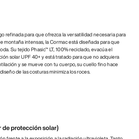
go refinada para que ofrezca la versatilidad necesaria para
de montaña intensas, la Cormac está diseñada para que
moda. Su tejido Phasic™ LT, 100% reciclado, evacúa el
cción solar UPF 40+ y está tratado para que no adquiera
ntilación y se mueve con tu cuerpo, su cuello fino hace
diseño de las costuras minimiza los roces.
r de protección solar)
n frente a la exposición a la radiación ultravioleta. Tanto