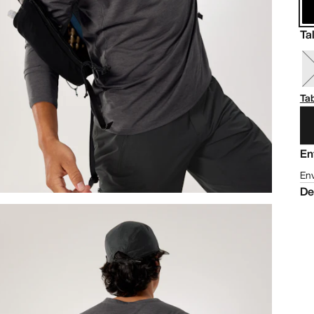
Ta
Tab
En
Env
De