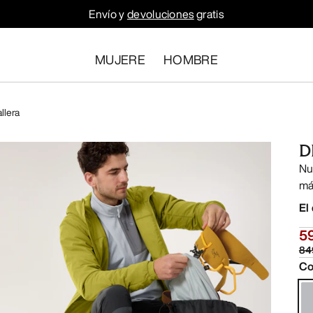
Envío y
devoluciones
gratis
MUJERE
HOMBRE
llera
D
Nu
má
El
5
84
Co