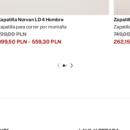
Zapatilla Norvan LD 4 Hombre
Zapatil
apatilla para correr por montaña
Zapatil
799,00 PLN
749,0
399,50 PLN
-
559,30 PLN
262,1