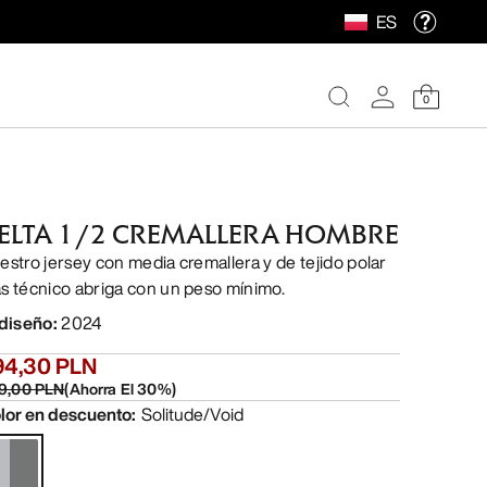
ES
0
ELTA 1/2 CREMALLERA HOMBRE
estro jersey con media cremallera y de tejido polar
s técnico abriga con un peso mínimo.
 diseño
:
2024
94,30 PLN
9,00 PLN
(
Ahorra El
30
%)
lor en descuento
:
Solitude/Void