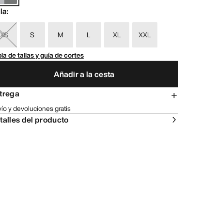
lla
:
XS
S
M
L
XL
XXL
la de tallas y guía de cortes
Añadir a la cesta
trega
ío y devoluciones gratis
talles del producto