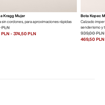
la Kragg Mujer
Bota Kopec 
la sin cordones, para aproximaciones rápidas
Calzado imper
0 PLN
senderismo y 
939,00 PLN
5 PLN
-
374,50 PLN
469,50 PLN