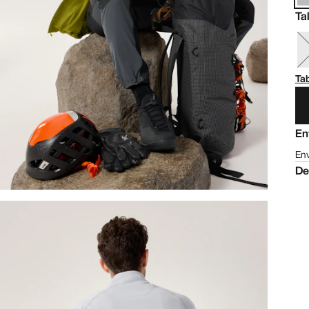
Ta
Tab
En
Env
De