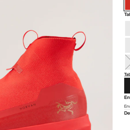
Ta
Tab
En
Env
De