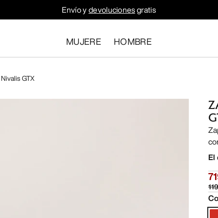
Envío y
devoluciones
gratis
MUJERE
HOMBRE
 Nivalis GTX
Z
G
Za
co
El
7
11
Co