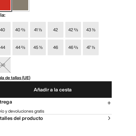
lla
:
40
40 ⅔
41 ⅓
42
42 ⅔
43 ⅓
44
44 ⅔
45 ⅓
46
46 ⅔
47 ⅓
48
la de tallas (UE)
Añadir a la cesta
trega
ío y devoluciones gratis
talles del producto