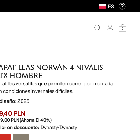
ES
0
APATILLAS NORVAN 4 NIVALIS
TX HOMBRE
patillas versátiles que permiten correr por montaña
n condiciones invernales difíciles.
 diseño
:
2025
19,40 PLN
99,00 PLN
(
Ahorra El
40
%)
lor en descuento
:
Dynasty/Dynasty