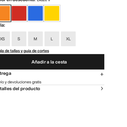
lla
:
XS
S
M
L
XL
la de tallas y guía de cortes
Añadir a la cesta
trega
ío y devoluciones gratis
talles del producto