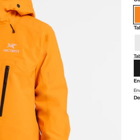
Ta
Tab
En
Env
De