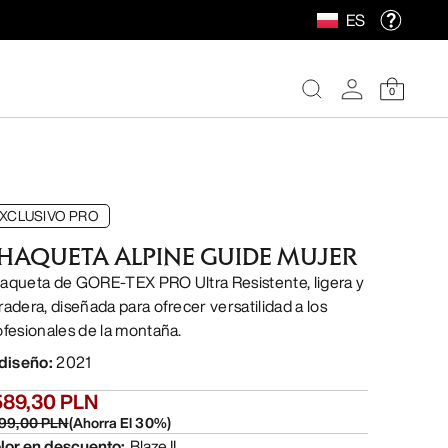
ES
0
XCLUSIVO PRO
HAQUETA ALPINE GUIDE MUJER
aqueta de GORE-TEX PRO Ultra Resistente, ligera y
radera, diseñada para ofrecer versatilidad a los
ofesionales de la montaña.
 diseño
:
2021
589,30 PLN
99,00 PLN
(
Ahorra El
30
%)
lor en descuento
:
Blaze II