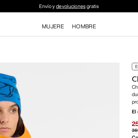
Envío y
devoluciones
gratis
MUJERE
HOMBRE
E
C
Ch
du
pr
El
2
36
Co