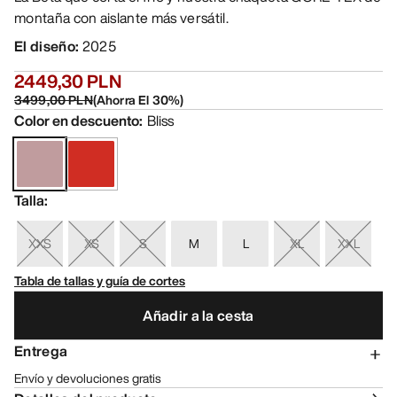
montaña con aislante más versátil.
El diseño
:
2025
2449,30 PLN
3499,00 PLN
(
Ahorra El
30
%)
Color en descuento
:
Bliss
Talla
:
XXS
XS
S
M
L
XL
XXL
Tabla de tallas y guía de cortes
Añadir a la cesta
Entrega
Envío y devoluciones gratis