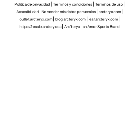
ES
Ayuda
DESCARGA NUESTRA APP
Android App
iOS App
SÍGUENOS EN LAS REDES SOCIALES
Centro de preferencias de cookies
Política de cookies
Política de privacidad
Términos y condiciones
Términos de uso
Accesibilidad
No vender mis datos personales
arcteryx.com
outlet.arcteryx.com
blog.arcteryx.com
leaf.arcteryx.com
https://resale.arcteryx.ca
Arc'teryx - an Amer Sports Brand