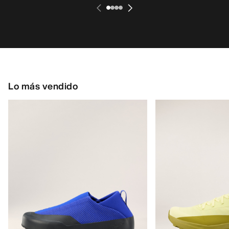
Chaqueta Beta AR Mujer
Chaqueta Cerium 
Chaqueta hardshell duradera para
Versátil, abrigada y
condiciones de montaña exigentes
plumón
3099,00 PLN
1799,00 PLN
1859,40 PLN
-
2169,30 PLN
1259,30 PLN