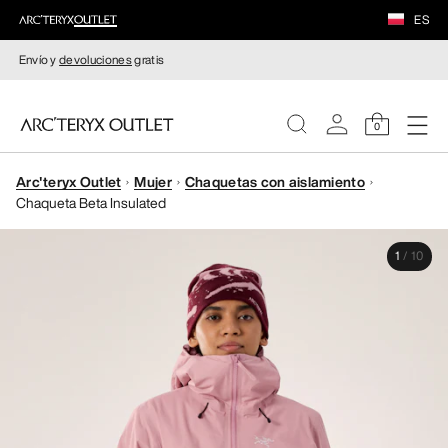
ES
Envío y
devoluciones
gratis
0
Arc'teryx Outlet
Mujer
Chaquetas con aislamiento
MUJERE
Chaqueta Beta Insulated
HOMBRE
1
/
10