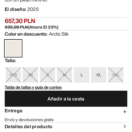
El diseño
:
2025
657,30 PLN
939,00 PLN
(
Ahorra El
30
%)
Color en descuento
:
Arctic Silk
Talla
:
XXS
XS
S
M
L
XL
XXL
Tabla de tallas y guía de cortes
Añadir a la cesta
Entrega
Envío y devoluciones gratis
Detalles del producto