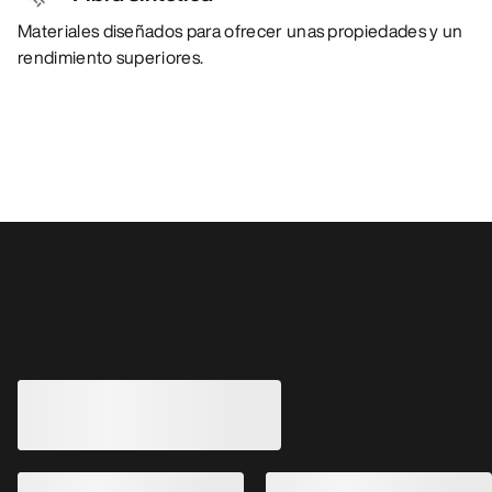
Materiales diseñados para ofrecer unas propiedades y un
rendimiento superiores.
También pueden gustarle
Chaqueta Delta Mujer
Chaqueta Cerium 
Chaqueta técnica de tejido polar,
Versátil, abrigada y
abrigada y transpirable
plumón