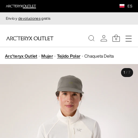
ES
Envío y
devoluciones
gratis
0
Arc'teryx Outlet
Mujer
Tejido Polar
Chaqueta Delta
MUJERE
1
/
7
HOMBRE