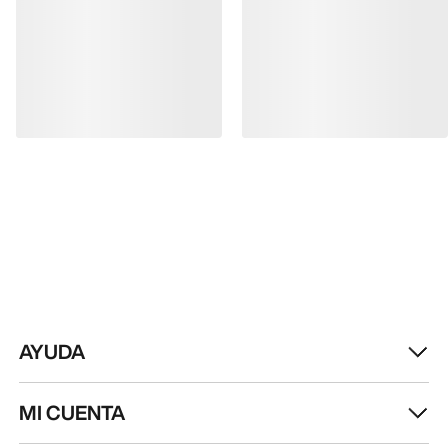
DESCARGA NUESTRA APP
Android App
iOS App
SÍGUENOS EN LAS REDES SOCIALES
Centro de preferencias de cookies
Política de cookies
Política de privacidad
Términos y condiciones
Términos de uso
Accesibilidad
No vender mis datos personales
arcteryx.com
outlet.arcteryx.com
blog.arcteryx.com
leaf.arcteryx.com
https://resale.arcteryx.ca
Arc'teryx - an Amer Sports Brand