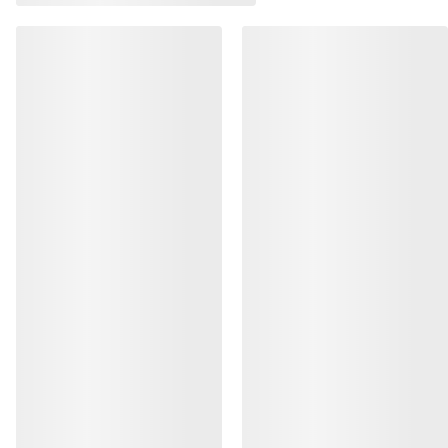
RECIBE TU DOSIS SEMANAL DE
AVENTURA
Recibe actualizaciones sobre lanzamientos de
productos, ofertas exclusivas, eventos y mucho
más, directamente en tu bandeja de entrada.
ES
Ayuda