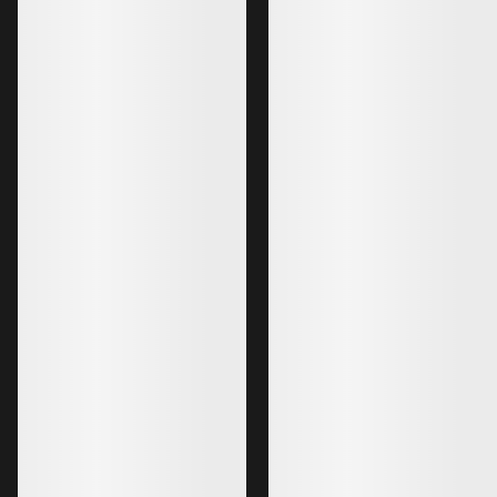
939,00 PLN
1799,00 PLN
563,40 PLN
1259,30 PLN
Lo más vendido
Kragg Shoe Hombre
Zapatilla Norvan 
Zapatilla sin cordones, para
aproximaciones rápidas
Zapatilla para corre
749,00 PLN
799,00 PLN