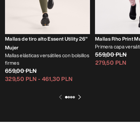
Mallas de tiro alto Essent Utility 26"
Mallas Rho Print M
Primera capa versátil
Mujer
559,00 PLN
Mallas elásticas versátiles con bolsillos
279,50 PLN
firmes
659,00 PLN
329,50 PLN
-
461,30 PLN