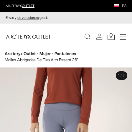
ES
Envío y
devoluciones
gratis
0
Arc'teryx Outlet
Mujer
Pantalones
MUJERE
Mallas Abrigadas De Tiro Alto Essent 26”
HOMBRE
1
/
7