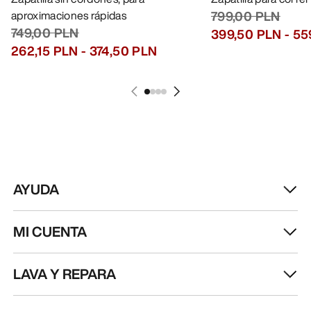
aproximaciones rápidas
799,00 PLN
749,00 PLN
399,50 PLN
-
55
262,15 PLN
-
374,50 PLN
AYUDA
MI CUENTA
LAVA Y REPARA