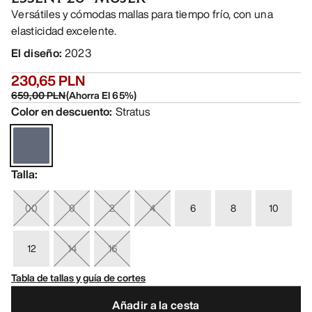
Versátiles y cómodas mallas para tiempo frío, con una
elasticidad excelente.
El diseño
:
2023
230,65 PLN
659,00 PLN
(
Ahorra El
65
%)
Color en descuento
:
Stratus
Talla
:
00
0
2
4
6
8
10
12
14
16
Tabla de tallas y guía de cortes
Añadir a la cesta