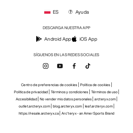
ES
Ayuda
DESCARGA NUESTRA APP
Android App
iOS App
SÍGUENOS EN LAS REDES SOCIALES
Centro de preferencias de cookies
Política de cookies
Política de privacidad
Términos y condiciones
Términos de uso
Accesibilidad
No vender mis datos personales
arcteryx.com
outlet.arcteryx.com
blog.arcteryx.com
leaf.arcteryx.com
https://resale.arcteryx.ca
Arc'teryx - an Amer Sports Brand