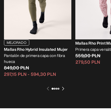
MEJORADO
Mallas Rho Print M
Mallas Rho Hybrid Insulated Mujer
Primera capa versátil
559,00 PLN
Pantalón de primera capa con fibra
hueca
279,50 PLN
849,00 PLN
297,15 PLN
-
594,30 PLN