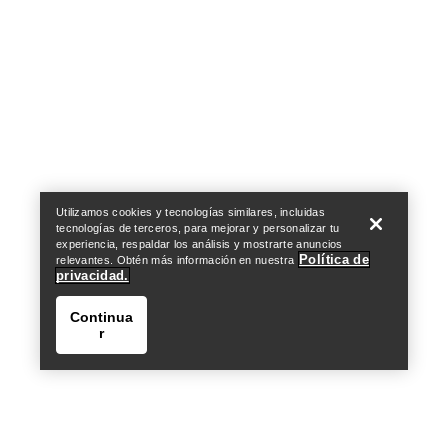
Help
Utilizamos cookies y tecnologías similares, incluidas
tecnologías de terceros, para mejorar y personalizar tu
experiencia, respaldar los análisis y mostrarte anuncios
Política de
relevantes. Obtén más información en nuestra
privacidad.
Continua
r