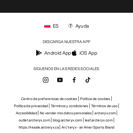
ES
Ayuda
DESCARGA NUESTRA APP
Android App
iOS App
SÍGUENOS EN LAS REDES SOCIALES
Centro de preferencias de cookies
Política de cookies
Política de privacidad
Términos y condiciones
Términos de uso
Accesibilidad
No vender mis datos personales
arcteryx.com
outlet.arcteryx.com
blog.arcteryx.com
leaf.arcteryx.com
https://resale.arcteryx.ca
Arc'teryx - an Amer Sports Brand