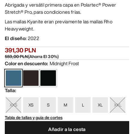
Abrigada y versátil primera capa en Polartec® Power
Stretch® Pro, para condiciones frías.
Las mallas Kyanite eran previamente las mallas Rho
Heavyweight.
El diseño
:
2022
391,30 PLN
559,00 PLN
(
Ahorra El
30
%)
Color en descuento
:
Midnight Frost
Talla
:
XXS
XS
S
M
L
XL
XXL
Tabla de tallas y guía de cortes
Añadir a la cesta