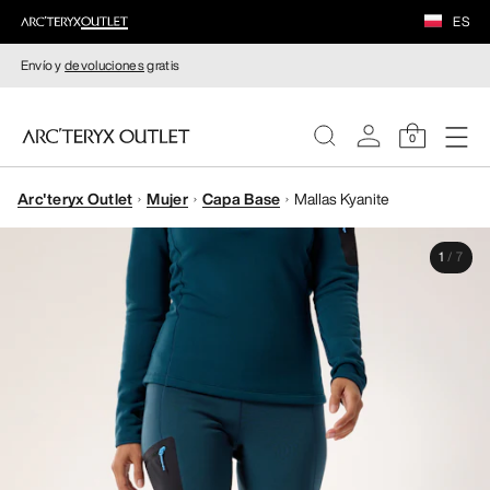
ES
Envío y
devoluciones
gratis
0
Arc'teryx Outlet
Mujer
Capa Base
Mallas Kyanite
MUJERE
1
/
7
HOMBRE