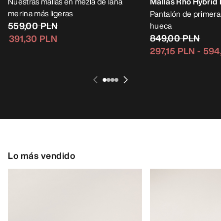
Nuestras mallas en mezla de lana
Mallas Rho Hybrid 
merina más ligeras
Pantalón de primera
559,00 PLN
hueca
849,00 PLN
391,30 PLN
297,15 PLN
-
594
Lo más vendido