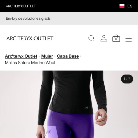
ES
Envío y
devoluciones
gratis
0
Arc'teryx Outlet
Mujer
Capa Base
MUJERE
Mallas Satoro Merino Wool
HOMBRE
1
/
7