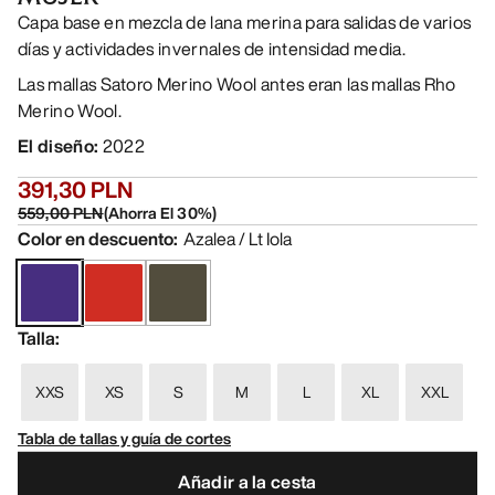
Capa base en mezcla de lana merina para salidas de varios
días y actividades invernales de intensidad media.
Las mallas Satoro Merino Wool antes eran las mallas Rho
Merino Wool.
El diseño
:
2022
391,30 PLN
559,00 PLN
(
Ahorra El
30
%)
Color en descuento
:
Azalea / Lt Iola
Talla
:
XXS
XS
S
M
L
XL
XXL
Tabla de tallas y guía de cortes
Añadir a la cesta