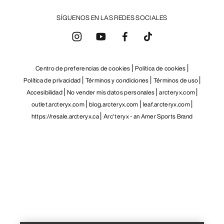
SÍGUENOS EN LAS REDES SOCIALES
Centro de preferencias de cookies
Política de cookies
Política de privacidad
Términos y condiciones
Términos de uso
Accesibilidad
No vender mis datos personales
arcteryx.com
outlet.arcteryx.com
blog.arcteryx.com
leaf.arcteryx.com
https://resale.arcteryx.ca
Arc'teryx - an Amer Sports Brand
Help