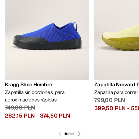
Kragg Shoe Hombre
Zapatilla Norvan 
Zapatilla sin cordones, para
Zapatilla para corre
aproximaciones rápidas
799,00 PLN
749,00 PLN
399,50 PLN
-
55
262,15 PLN
-
374,50 PLN