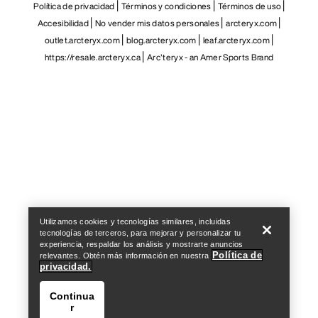
Política de privacidad
Términos y condiciones
Términos de uso
Accesibilidad
No vender mis datos personales
arcteryx.com
outlet.arcteryx.com
blog.arcteryx.com
leaf.arcteryx.com
https://resale.arcteryx.ca
Arc'teryx - an Amer Sports Brand
Help
Utilizamos cookies y tecnologías similares, incluidas
tecnologías de terceros, para mejorar y personalizar tu
experiencia, respaldar los análisis y mostrarte anuncios
Política de
relevantes. Obtén más información en nuestra
privacidad.
Continua
r