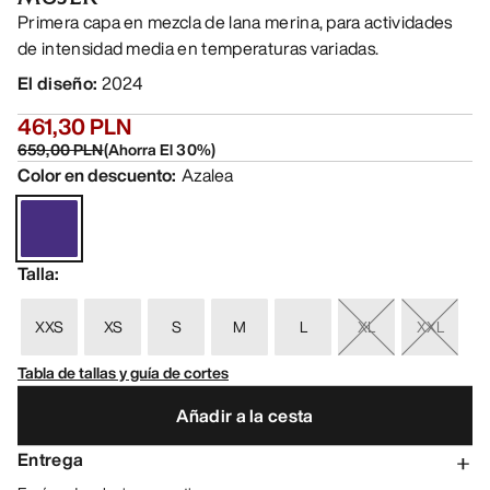
Primera capa en mezcla de lana merina, para actividades
de intensidad media en temperaturas variadas.
El diseño
:
2024
461,30 PLN
659,00 PLN
(
Ahorra El
30
%)
Color en descuento
:
Azalea
Talla
:
XXS
XS
S
M
L
XL
XXL
Tabla de tallas y guía de cortes
Añadir a la cesta
Entrega