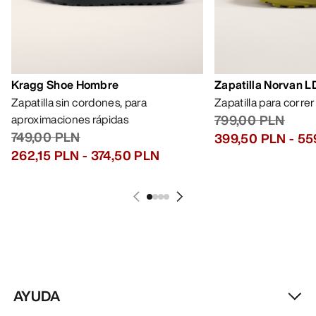
Kragg Shoe Hombre
Zapatilla Norvan 
Zapatilla sin cordones, para
Zapatilla para corre
aproximaciones rápidas
799,00 PLN
749,00 PLN
399,50 PLN
-
55
262,15 PLN
-
374,50 PLN
AYUDA