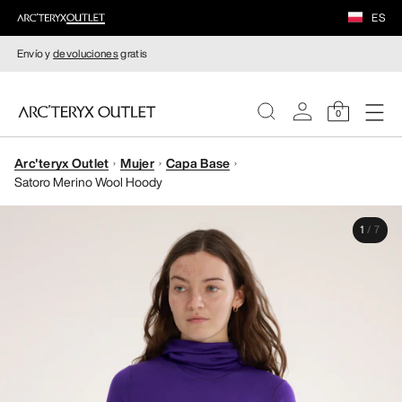
ES
Envío y
devoluciones
gratis
0
Arc'teryx Outlet
Mujer
Capa Base
MUJERE
Satoro Merino Wool Hoody
HOMBRE
1
/
7