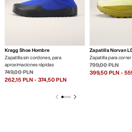
Kragg Shoe Hombre
Zapatilla Norvan 
Zapatilla sin cordones, para
Zapatilla para corre
aproximaciones rápidas
799,00 PLN
749,00 PLN
399,50 PLN
-
55
262,15 PLN
-
374,50 PLN