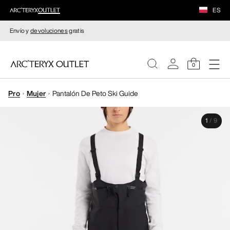
ES
Envío y
devoluciones
gratis
0
Pro
Mujer
Pantalón De Peto Ski Guide
MUJERE
1
/
9
HOMBRE