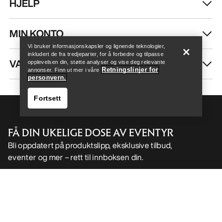
HJELP
Help
MIN KONTO
Vi bruker informasjonskapsler og lignende teknologier,
inkludert de fra tredjeparter, for å forbedre og tilpasse
VASK OG REPARASJON
opplevelsen din, støtte analyser og vise deg relevante
Retningslinjer for
annonser. Finn ut mer i våre
personvern.
Fortsett
FÅ DIN UKELIGE DOSE AV EVENTYR
Bli oppdatert på produktslipp, eksklusive tilbud,
eventer og mer – rett til innboksen din.
Help