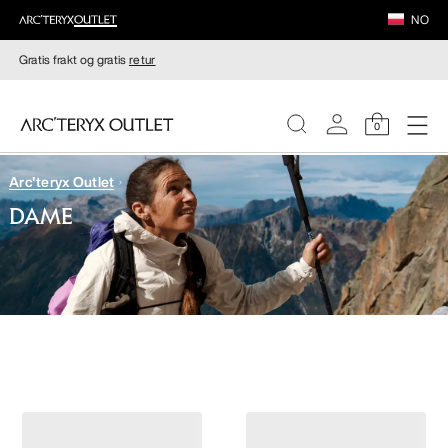
NO
Gratis frakt og gratis
retur
0
Arc'teryx Outlet
DAMER
DAME
HERRER