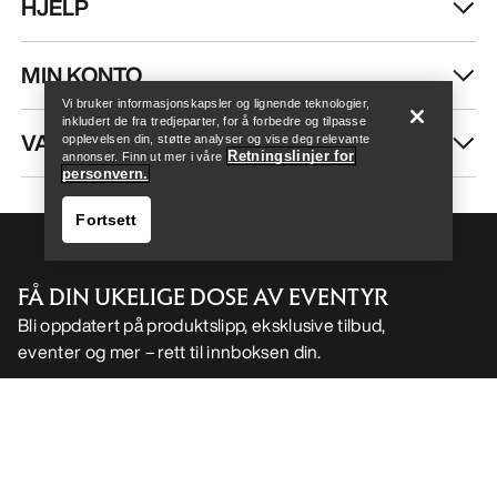
HJELP
Help
MIN KONTO
Vi bruker informasjonskapsler og lignende teknologier,
inkludert de fra tredjeparter, for å forbedre og tilpasse
VASK OG REPARASJON
opplevelsen din, støtte analyser og vise deg relevante
Retningslinjer for
annonser. Finn ut mer i våre
personvern.
Fortsett
FÅ DIN UKELIGE DOSE AV EVENTYR
Bli oppdatert på produktslipp, eksklusive tilbud,
eventer og mer – rett til innboksen din.
Help