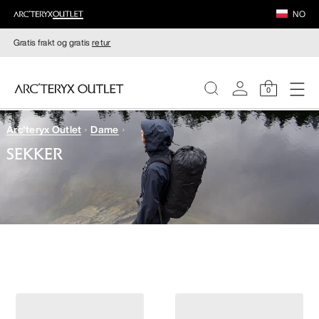
NO
Gratis frakt og gratis
retur
0
Arc'teryx Outlet
Dame
DAMER
SEKKER
HERRER