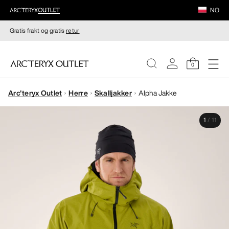
NO
Gratis frakt og gratis
retur
0
Arc'teryx Outlet
Herre
Skalljakker
Alpha Jakke
DAMER
1
/
11
HERRER