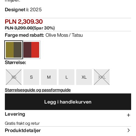
Designet i
:
2025
PLN 2,309.30
PLN 3,299.00
(
Spar
30
%)
Farge med rabatt
:
Olive Moss / Tatsu
Størrelse
:
XS
S
M
L
XL
XXL
Størrelsesguide og passformguide
Legg i handlekurven
Levering
Gratis frakt og retur
Produktdetaljer