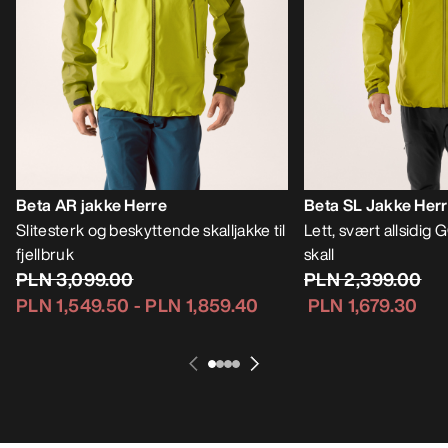
Beta AR jakke Herre
Beta SL Jakke Her
Slitesterk og beskyttende skalljakke til
Lett, svært allsidi
fjellbruk
skall
PLN 3,099.00
PLN 2,399.00
PLN 1,549.50
-
PLN 1,859.40
PLN 1,679.30