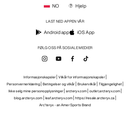
NO
Hjelp
LAST NED APPEN VÅR
Android app
iOS App
FØLG OSS PÅ SOSIALE MEDIER
Informasjonskapsler
Vilkår for informasjonskapsler
Personvernerklæring
Betingelser og vilkår
Brukervilkår
Tilgjengelighet
Ikke selg mine personopplysninger
arcteryx.com
outlet.arcteryx.com
blog.arcteryx.com
leaf.arcteryx.com
https://resale.arcteryx.ca
Arc'teryx - an Amer Sports Brand