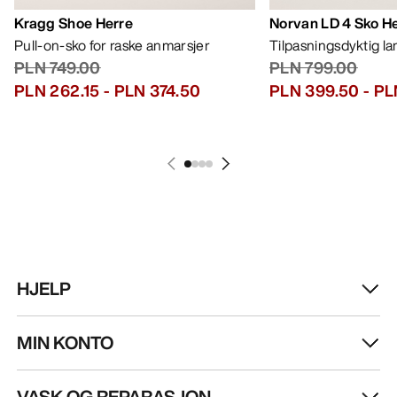
Kragg Shoe Herre
Norvan LD 4 Sko H
Pull-on-sko for raske anmarsjer
Tilpasningsdyktig l
PLN 749.00
PLN 799.00
PLN 262.15
-
PLN 374.50
PLN 399.50
-
PL
HJELP
MIN KONTO
VASK OG REPARASJON