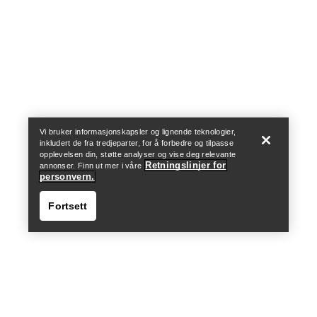
Help
Vi bruker informasjonskapsler og lignende teknologier,
inkludert de fra tredjeparter, for å forbedre og tilpasse
opplevelsen din, støtte analyser og vise deg relevante
Retningslinjer for
annonser. Finn ut mer i våre
personvern.
Fortsett
Help