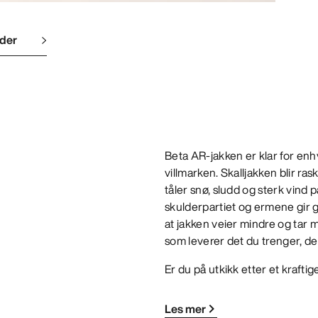
lder
Beta AR-jakken er klar for enhve
villmarken. Skalljakken blir ra
tåler snø, sludd og sterk vin
skulderpartiet og ermene gir g
at jakken veier mindre og tar m
som leverer det du trenger, de
Er du på utkikk etter et krafti
Les mer