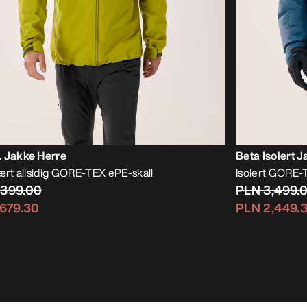
L Jakke Herre
Beta Isolert 
vært allsidig GORE-TEX ePE-skall
Isolert GORE-TE
,399.00
PLN 3,499.
,679.30
PLN 2,449.