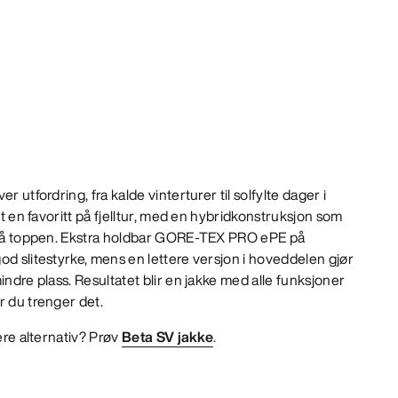
r utfordring, fra kalde vinterturer til solfylte dager i
skt en favoritt på fjelltur, med en hybridkonstruksjon som
d på toppen. Ekstra holdbar GORE-TEX PRO ePE på
od slitestyrke, mens en lettere versjon i hoveddelen gjør
indre plass. Resultatet blir en jakke med alle funksjoner
r du trenger det.
gere alternativ? Prøv
Beta SV jakke
.