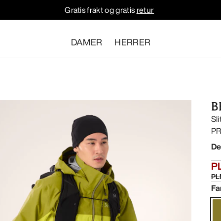
Gratis frakt og gratis
retur
DAMER
HERRER
B
Sl
PRO
De
PL
PL
Fa