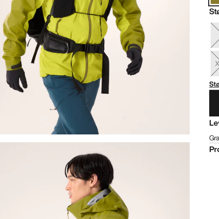
St
St
Le
Gra
Pr