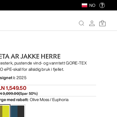
NO
0
ETA AR JAKKE HERRE
itesterk, pustende vind- og vanntett GORE-TEX
 ePE-skall for allsidig bruk i fjellet.
signet i
:
2025
N 1,549.50
N 3,099.00
(
Spar
50
%)
rge med rabatt
:
Olive Moss / Euphoria