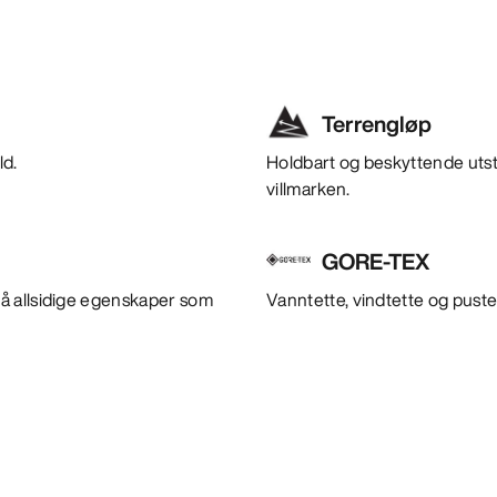
Terrengløp
ld.
Holdbart og beskyttende utstyr
villmarken.
GORE-TEX
å allsidige egenskaper som
Vanntette, vindtette og puste