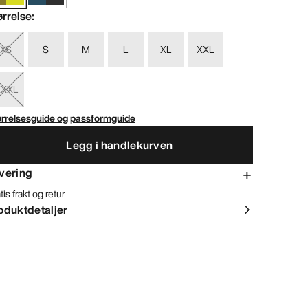
ørrelse
:
XS
S
M
L
XL
XXL
XXXL
ørrelsesguide og passformguide
Legg i handlekurven
vering
tis frakt og retur
oduktdetaljer