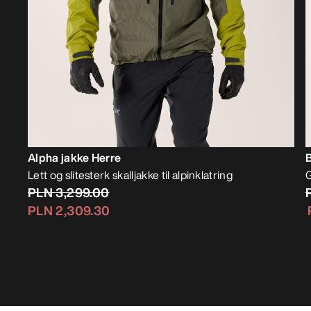
Alpha jakke Herre
Lett og slitesterk skalljakke til alpinklatring
G
PLN 3,299.00
PLN 2,309.30