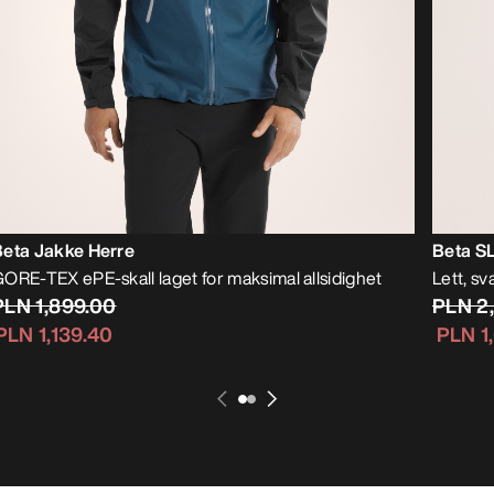
Beta Jakke Herre
Beta S
ORE-TEX ePE-skall laget for maksimal allsidighet
Lett, s
PLN 1,899.00
PLN 2
PLN 1,139.40
PLN 1