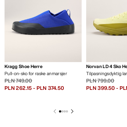
Kragg Shoe Herre
Norvan LD 4 Sko H
Pull-on-sko for raske anmarsjer
Tilpasningsdyktig l
PLN 749.00
PLN 799.00
PLN 262.15
-
PLN 374.50
PLN 399.50
-
PL