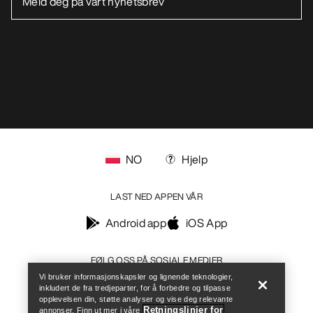
NO
Hjelp
LAST NED APPEN VÅR
Android app
iOS App
Help
FØLG OSS PÅ SOSIALE MEDIER
Vi bruker informasjonskapsler og lignende teknologier,
inkludert de fra tredjeparter, for å forbedre og tilpasse
opplevelsen din, støtte analyser og vise deg relevante
Retningslinjer for
annonser. Finn ut mer i våre