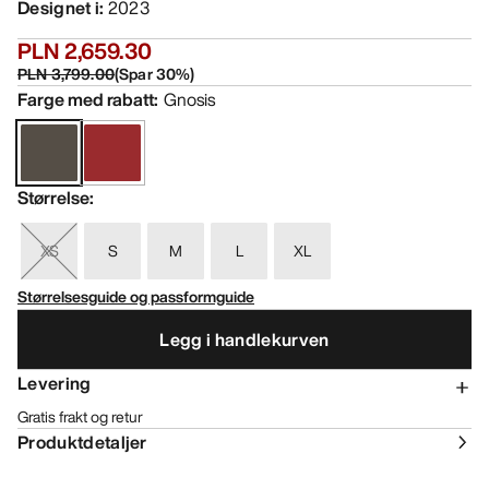
Designet i
:
2023
PLN 2,659.30
PLN 3,799.00
(
Spar
30
%)
Farge med rabatt
:
Gnosis
Størrelse
:
XS
S
M
L
XL
Størrelsesguide og passformguide
Legg i handlekurven
Levering
Gratis frakt og retur
Produktdetaljer