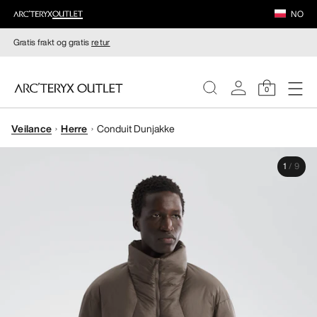
NO
Gratis frakt og gratis
retur
0
Veilance
Herre
Conduit Dunjakke
DAMER
1
/
9
HERRER