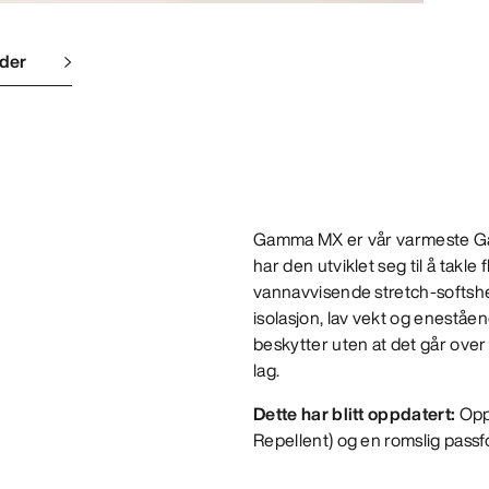
lder
Gamma MX er vår varmeste Gamma
har den utviklet seg til å takle
vannavvisende stretch-softshe
isolasjon, lav vekt og enest
beskytter uten at det går over 
lag.
Dette har blitt oppdatert:
Opp
Repellent) og en romslig passfo