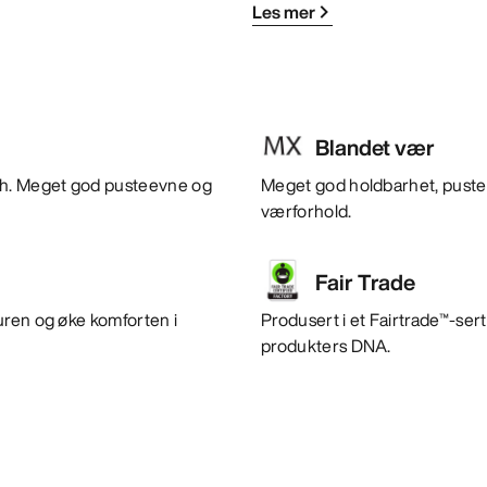
Les mer
Blandet vær
tch. Meget god pusteevne og
Meget god holdbarhet, pusteev
værforhold.
Fair Trade
uren og øke komforten i
Produsert i et Fairtrade™-sert
produkters DNA.