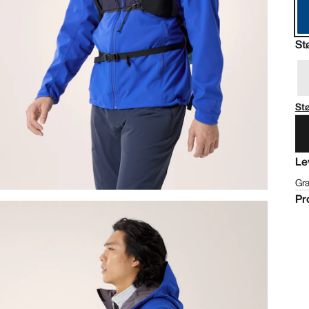
St
St
Le
Gra
Pr