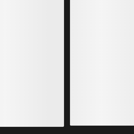
roton SL Hettejakke Herre
Atom S
latrernes letteste, mest pustende isolasjon
Vår let
PLN 1,199.00
intensit
PLN 1,
PLN 839.30
PLN 8