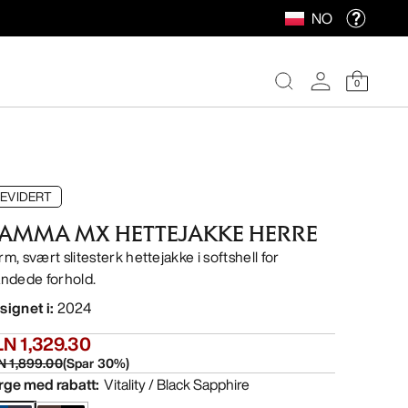
NO
0
EVIDERT
AMMA MX HETTEJAKKE HERRE
m, svært slitesterk hettejakke i softshell for
andede forhold.
signet i
:
2024
N 1,329.30
N 1,899.00
(
Spar
30
%)
rge med rabatt
:
Vitality / Black Sapphire