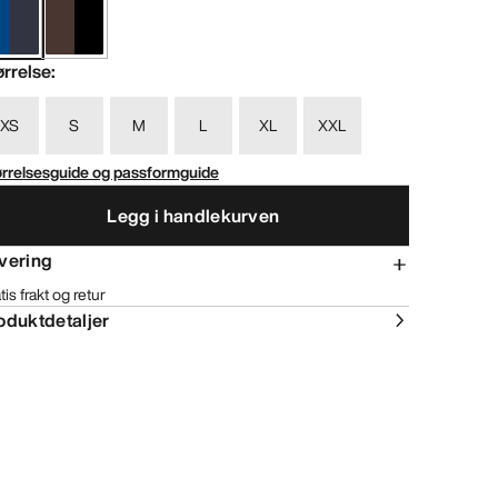
ørrelse
:
XS
S
M
L
XL
XXL
ørrelsesguide og passformguide
Legg i handlekurven
vering
tis frakt og retur
oduktdetaljer