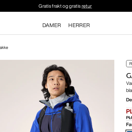
Gratis frakt og gratis
retur
DAMER
HERRER
akke
R
G
Var
bl
De
PL
PL
Fa