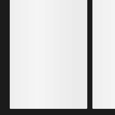
Atom Hettejakke Herre
P
Varm-selv-når-våt syntetisk isolert hettejakke
K
PLN 1,299.00
PLN 909.30