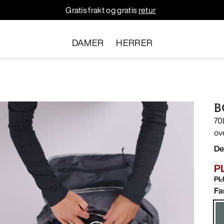
Gratis frakt og gratis
retur
DAMER
HERRER
B
70
ov
De
P
PL
Fa