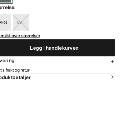
ørrelse
:
REG
TALL
rsikt over størrelser
Legg i handlekurven
vering
tis frakt og retur
oduktdetaljer