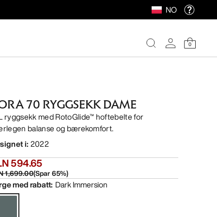
NO
0
ORA 70 RYGGSEKK DAME
L ryggsekk med RotoGlide™ hoftebelte for
erlegen balanse og bærekomfort.
signet i
:
2022
LN 594.65
N 1,699.00
(
Spar
65
%)
rge med rabatt
:
Dark Immersion