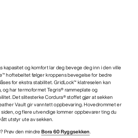
s kapasitet og komfort lar deg bevege deg inn i den ville
e™ hoftebeltet følger kroppens bevegelse for bedre
åses for ekstra stabilitet. GridLock™ klatreselen kan
rm, og har termoformet Tegris® rammeplate og
litet. Det slitesterke Cordura® stoffet gjør at sekken
 Weather Vault gir vanntett oppbevaring. Hovedrommet er
ler siden, og flere utvendige lommer oppbevarer ting du
ått utstyr ute av sekken.
e? Prøv den mindre
Bora 60 Ryggsekken
.