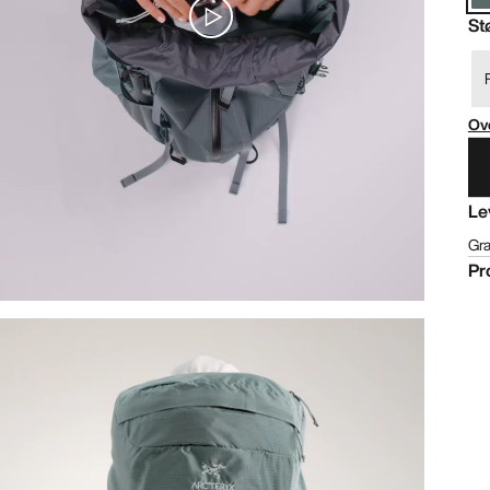
St
Ove
Le
Gra
Pr