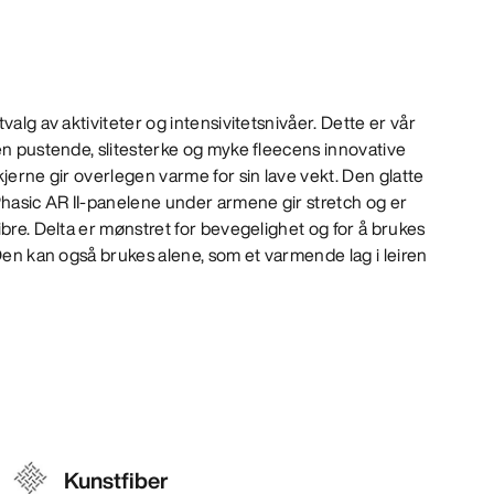
valg av aktiviteter og intensivitetsnivåer. Dette er vår
en pustende, slitesterke og myke fleecens innovative
kjerne gir overlegen varme for sin lave vekt. Den glatte
Phasic AR II-panelene under armene gir stretch og er
ibre. Delta er mønstret for bevegelighet og for å brukes
 Den kan også brukes alene, som et varmende lag i leiren
Kunstfiber