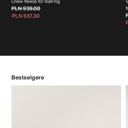
Crew-fleece for klatring
V
PLN 939.00
f
PLN 657.30
Bestselgere