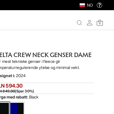
NO
0
ELTA CREW NECK GENSER DAME
r mest tekniske genser i fleece gir
mperaturregulerende ytelse og minimal vekt.
signet i
:
2024
LN 594.30
N 849.00
(
Spar
30
%)
rge med rabatt
:
Black