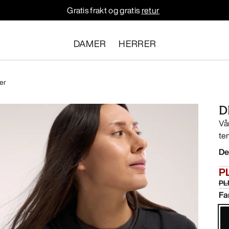
Gratis frakt og gratis
retur
DAMER
HERRER
er
D
Vå
te
De
P
PL
Fa