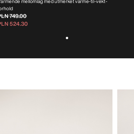
armende mellomlag med utmerket varme-til-vekt-
orhold
PLN 749.00
PLN 524.30