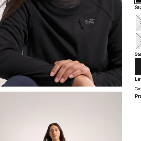
St
St
Le
Gra
Pr