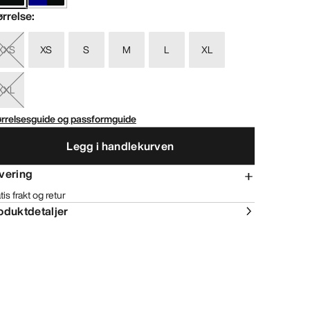
ørrelse
:
XXS
XS
S
M
L
XL
XXL
ørrelsesguide og passformguide
Legg i handlekurven
vering
tis frakt og retur
oduktdetaljer