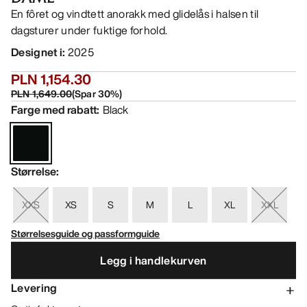
En fôret og vindtett anorakk med glidelås i halsen til
dagsturer under fuktige forhold.
Designet i
:
2025
PLN 1,154.30
PLN 1,649.00
(
Spar
30
%)
Farge med rabatt
:
Black
Størrelse
:
XXS
XS
S
M
L
XL
XXL
Størrelsesguide og passformguide
Legg i handlekurven
Levering