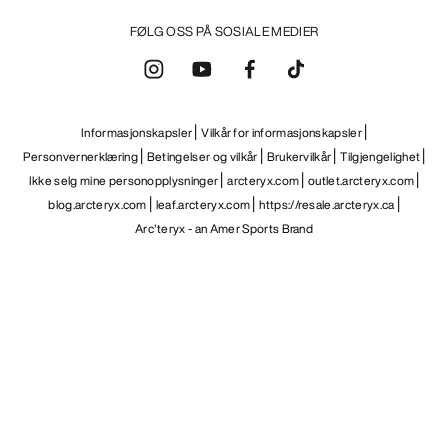
FØLG OSS PÅ SOSIALE MEDIER
Informasjonskapsler
Vilkår for informasjonskapsler
Personvernerklæring
Betingelser og vilkår
Brukervilkår
Tilgjengelighet
Ikke selg mine personopplysninger
arcteryx.com
outlet.arcteryx.com
blog.arcteryx.com
leaf.arcteryx.com
https://resale.arcteryx.ca
Arc'teryx - an Amer Sports Brand