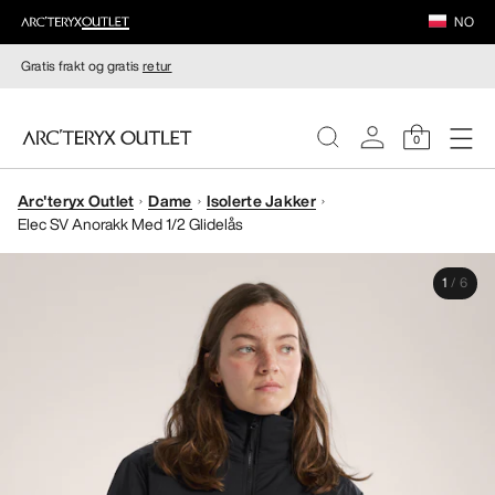
NO
Gratis frakt og gratis
retur
0
Arc'teryx Outlet
Dame
Isolerte Jakker
DAMER
Elec SV Anorakk Med 1/2 Glidelås
HERRER
1
/
6