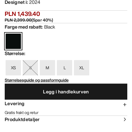
Designet i
:
2024
PLN 1,439.40
PLN 2,399.00
(
Spar
40
%)
Farge med rabatt
:
Black
Størrelse
:
XS
S
M
L
XL
Størrelsesguide og passformguide
Legg i handlekurven
Levering
Gratis frakt og retur
Produktdetaljer