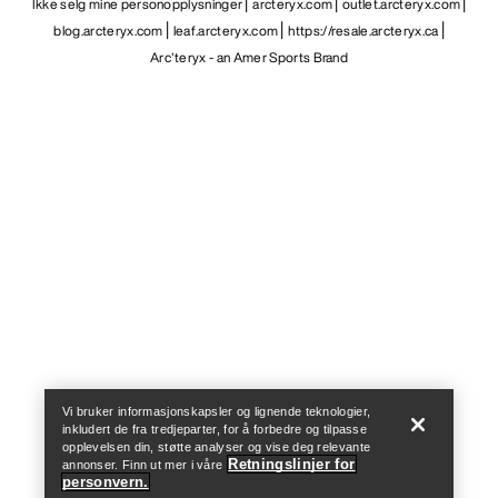
Ikke selg mine personopplysninger
arcteryx.com
outlet.arcteryx.com
blog.arcteryx.com
leaf.arcteryx.com
https://resale.arcteryx.ca
Arc'teryx - an Amer Sports Brand
Help
Vi bruker informasjonskapsler og lignende teknologier,
inkludert de fra tredjeparter, for å forbedre og tilpasse
opplevelsen din, støtte analyser og vise deg relevante
Retningslinjer for
annonser. Finn ut mer i våre
personvern.