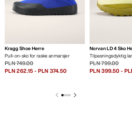
Kragg Shoe Herre
Norvan LD 4 Sko H
Pull-on-sko for raske anmarsjer
Tilpasningsdyktig l
PLN 749.00
PLN 799.00
PLN 262.15
-
PLN 374.50
PLN 399.50
-
PL