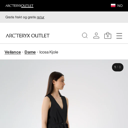
NO
Gratis frakt og gratis
retur
0
Veilance
Dame
Icosa Kjole
DAMER
1
/
8
HERRER