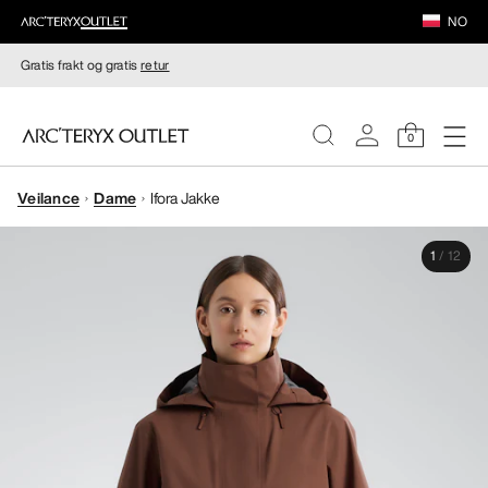
NO
Gratis frakt og gratis
retur
0
Veilance
Dame
Ifora Jakke
DAMER
1
/
12
HERRER