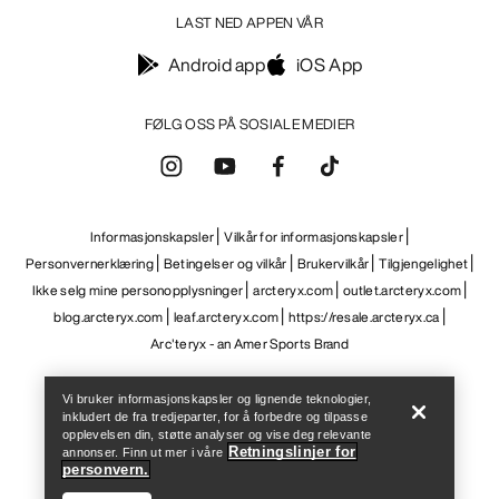
LAST NED APPEN VÅR
Android app
iOS App
FØLG OSS PÅ SOSIALE MEDIER
Informasjonskapsler
Vilkår for informasjonskapsler
Personvernerklæring
Betingelser og vilkår
Brukervilkår
Tilgjengelighet
Ikke selg mine personopplysninger
arcteryx.com
outlet.arcteryx.com
blog.arcteryx.com
leaf.arcteryx.com
https://resale.arcteryx.ca
Help
Arc'teryx - an Amer Sports Brand
Vi bruker informasjonskapsler og lignende teknologier,
inkludert de fra tredjeparter, for å forbedre og tilpasse
opplevelsen din, støtte analyser og vise deg relevante
Retningslinjer for
annonser. Finn ut mer i våre
personvern.