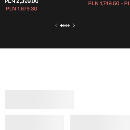
PLN 2,399.00
PLN 1,749.50
-
PL
PLN 1,679.30