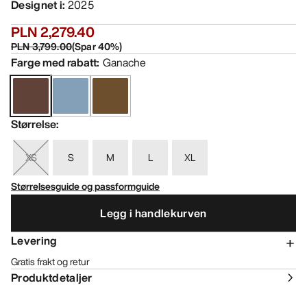
Designet i
:
2025
PLN 2,279.40
PLN 3,799.00
(
Spar
40
%)
Farge med rabatt
:
Ganache
Størrelse
:
XS
S
M
L
XL
Størrelsesguide og passformguide
Legg i handlekurven
Levering
Gratis frakt og retur
Produktdetaljer