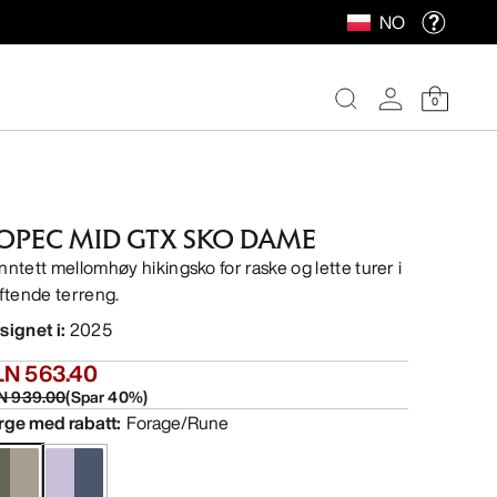
NO
0
OPEC MID GTX SKO DAME
nntett mellomhøy hikingsko for raske og lette turer i
iftende terreng.
signet i
:
2025
LN 563.40
N 939.00
(
Spar
40
%)
rge med rabatt
:
Forage/Rune