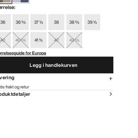
ørrelse
:
36
36 ⅔
37 ⅓
38
38 ⅔
39 ⅓
40
40 ⅔
41 ⅓
42
42 ⅔
rrelsesguide for Europa
Legg i handlekurven
vering
tis frakt og retur
oduktdetaljer