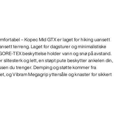
omfortabel – Kopec Mid GTX er laget for hiking uansett
ansett terreng. Laget for dagsturer og minimalistiske
 GORE-TEX beskyttelse holder vann og snø på avstand.
litesterk og lett, en støpt pute beskytter ankelen din,
ssen du trenger. Demping og støtte kommer fra
t, og Vibram Megagrip yttersåle og knaster for sikkert