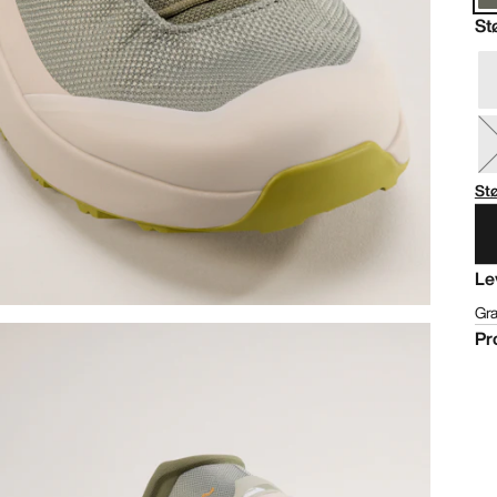
St
Stø
Le
Gra
Pr