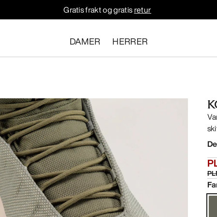
Gratis frakt og gratis
retur
DAMER
HERRER
K
Va
sk
De
P
PL
Fa