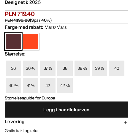
Designet i
:
2025
PLN 719.40
PLN 1,199.00
(
Spar
40
%)
Farge med rabatt
:
Mars/Mars
Størrelse
:
36
36 ⅔
37 ⅓
38
38 ⅔
39 ⅓
40
40 ⅔
41 ⅓
42
42 ⅔
Størrelsesguide for Europa
Legg i handlekurven
Levering
Gratis frakt og retur