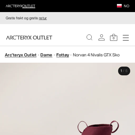
NO
Gratis frakt og gratis
retur
0
Arc'teryx Outlet
Dame
Fottøy
Norvan 4 Nivalis GTX Sko
DAMER
1
/
5
HERRER