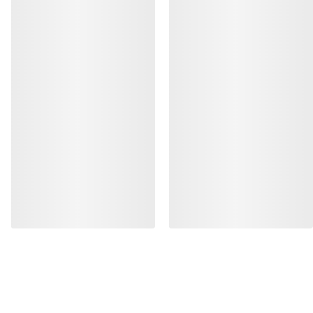
HJELP
MIN KONTO
VASK OG REPARASJON
FÅ DIN UKELIGE DOSE AV EVENTYR
Bli oppdatert på produktslipp, eksklusive tilbud,
eventer og mer – rett til innboksen din.