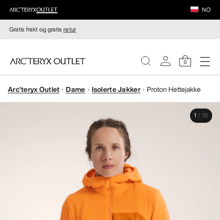
NO
Gratis frakt og gratis
retur
0
Arc'teryx Outlet
Dame
Isolerte Jakker
Proton Hettejakke
DAMER
1
/
10
HERRER