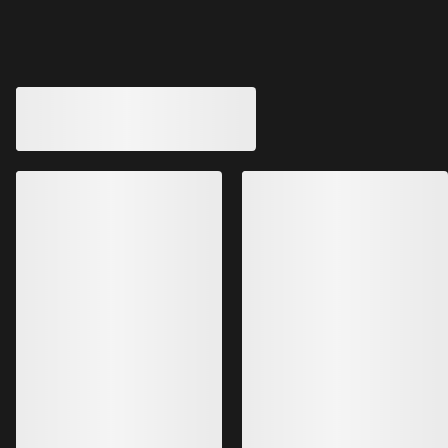
Andre produkter du kanskje vil like
Proton Heavyweight Hettejakke
Dame
Atom SL Hettejakk
Varm og pustende hettejakke med
Vår letteste Atom He
isolering
aktiviteter med høy 
PLN 1,799.00
PLN 1,199.00
PLN 1,259.30
PLN 839.30