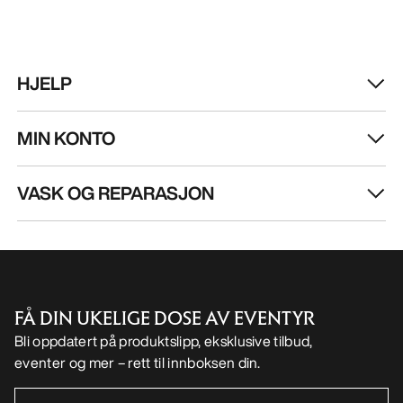
NO
Hjelp
LAST NED APPEN VÅR
Android app
iOS App
FØLG OSS PÅ SOSIALE MEDIER
Informasjonskapsler
Vilkår for informasjonskapsler
Personvernerklæring
Betingelser og vilkår
Brukervilkår
Tilgjengelighet