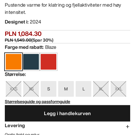
Pustende varme for klatring og fjellaktiviteter med høy
intensitet.
Designet i
:
2024
PLN 1,084.30
PLN 1,549.00
(
Spar
30
%)
Farge med rabatt
:
Blaze
Størrelse
:
XXS
XS
S
M
L
XL
XXL
Størrelsesguide og passformguide
Legg i handlekurven
Levering
Gratis frakt og retur