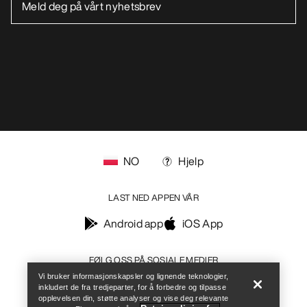
Ikke selg mine personopplysninger
arcteryx.com
outlet.arcteryx.com
blog.arcteryx.com
leaf.arcteryx.com
https://resale.arcteryx.ca
Arc'teryx - an Amer Sports Brand
Help
Vi bruker informasjonskapsler og lignende teknologier,
inkludert de fra tredjeparter, for å forbedre og tilpasse
opplevelsen din, støtte analyser og vise deg relevante