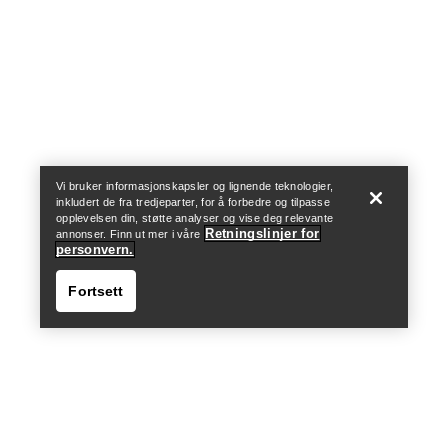
Help
Vi bruker informasjonskapsler og lignende teknologier,
inkludert de fra tredjeparter, for å forbedre og tilpasse
opplevelsen din, støtte analyser og vise deg relevante
Retningslinjer for
annonser. Finn ut mer i våre
personvern.
Fortsett
Help