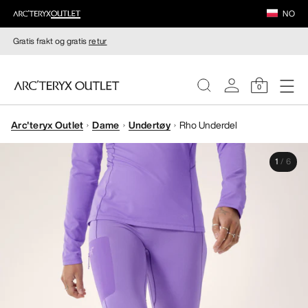
NO
Gratis frakt og gratis
retur
0
Arc'teryx Outlet
Dame
Undertøy
Rho Underdel
DAMER
1
/
6
HERRER