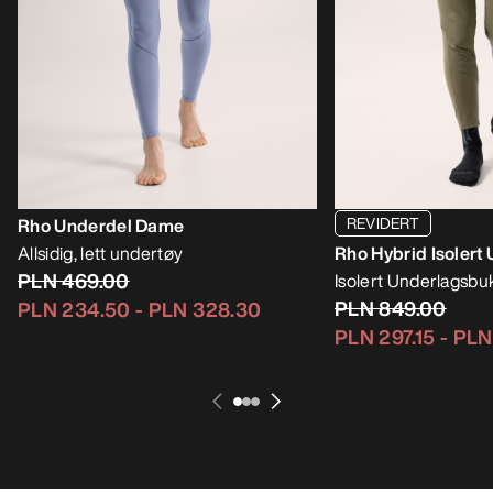
REVIDERT
Rho Underdel Dame
Allsidig, lett undertøy
Rho Hybrid Isoler
PLN 469.00
Isolert Underlagsbu
PLN 849.00
PLN 234.50
-
PLN 328.30
PLN 297.15
-
PLN