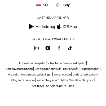
NO
Hjelp
LAST NED APPEN VÅR
Android app
iOS App
FØLG OSS PÅ SOSIALE MEDIER
Informasjonskapsler
Vilkår for informasjonskapsler
Personvernerklæring
Betingelser og vilkår
Brukervilkår
Tilgjengelighet
Ikke selg mine personopplysninger
arcteryx.com
outlet.arcteryx.com
blog.arcteryx.com
leaf.arcteryx.com
https://resale.arcteryx.ca
Arc'teryx - an Amer Sports Brand