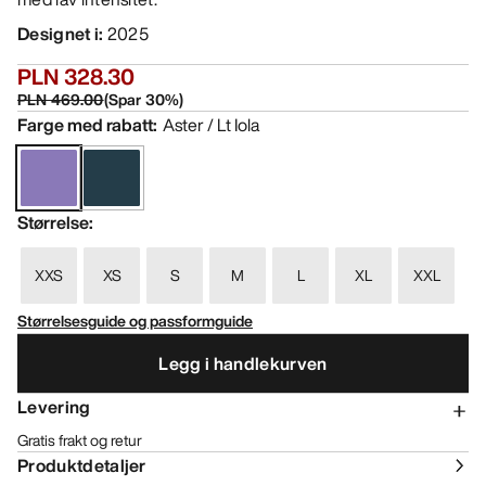
Designet i
:
2025
PLN 328.30
PLN 469.00
(
Spar
30
%)
Farge med rabatt
:
Aster / Lt Iola
Størrelse
:
XXS
XS
S
M
L
XL
XXL
Størrelsesguide og passformguide
Legg i handlekurven
Levering
Gratis frakt og retur
Produktdetaljer