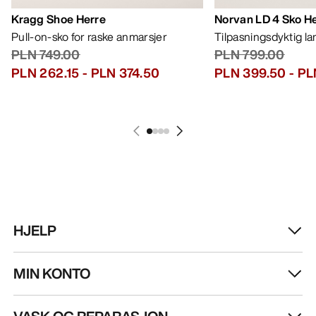
Kragg Shoe Herre
Norvan LD 4 Sko H
Pull-on-sko for raske anmarsjer
Tilpasningsdyktig l
PLN 749.00
PLN 799.00
PLN 262.15
-
PLN 374.50
PLN 399.50
-
PL
HJELP
MIN KONTO