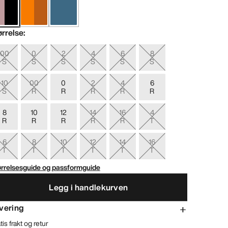
ørrelse
:
00
0
2
4
6
8
S
S
S
S
S
S
10
00
0
2
4
6
S
R
R
R
R
R
8
10
12
14
16
4
R
R
R
R
R
T
6
8
10
12
14
16
T
T
T
T
T
T
ørrelsesguide og passformguide
Legg i handlekurven
vering
tis frakt og retur