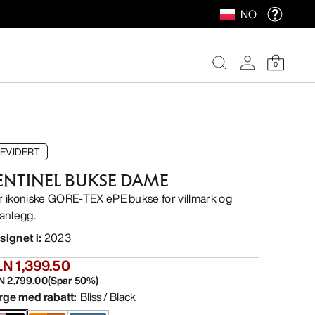
NO
0
EVIDERT
ENTINEL BUKSE DAME
r ikoniske GORE-TEX ePE bukse for villmark og
ianlegg.
signet i
:
2023
N 1,399.50
N 2,799.00
(
Spar
50
%)
rge med rabatt
:
Bliss / Black