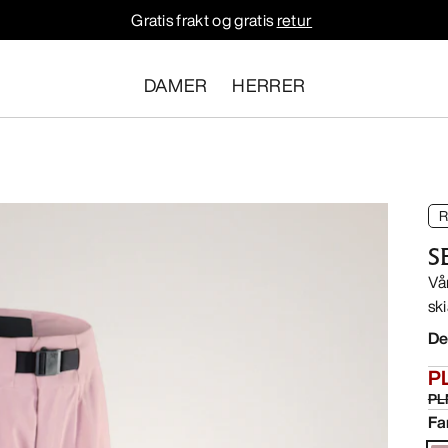
Gratis frakt og gratis
retur
DAMER
HERRER
R
S
Vå
sk
De
PL
PL
Fa