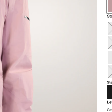
St
St
Le
Gra