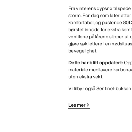
Fra vinterens dypsnø til spede s
storm. For deg som leter etter 
komfortabel, og pustende 80
børstet innside for ekstra ko
ventilene på lårene slipper 
gjøre søk lettere i en nødsitu
bevegelighet.
Dette har blitt oppdatert:
Opp
materiale med lavere karbonav
uten ekstra vekt.
Vi tilbyr også Sentinel-buksen
Les mer