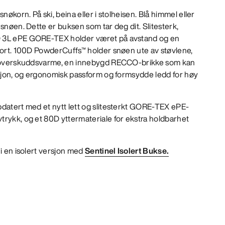
nøkorn. På ski, beina eller i stolheisen. Blå himmel eller
snøen. Dette er buksen som tar deg dit. Slitesterk,
D 3L ePE GORE-TEX holder været på avstand og en
mfort. 100D PowderCuffs™ holder snøen ute av støvlene,
ut overskuddsvarme, en innebygd RECCO-brikke som kan
asjon, og ergonomisk passform og formsydde ledd for høy
datert med et nytt lett og slitesterkt GORE-TEX ePE-
trykk, og et 80D yttermateriale for ekstra holdbarhet
 i en isolert versjon med
Sentinel Isolert Bukse.