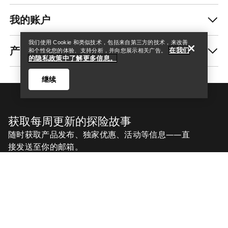
我的账户
我们使用 Cookie 和类似技术，包括来自第三方的技术，来改善
产品养护和修复
在我们
和个性化您的体验、支持分析，并向您展示相关广告。
的隐私政策中了解更多信息。
继续
获取每周更新的探险故事
随时获取产品发布、独家优惠、活动等信息——直
接发送至你的邮箱。
Help