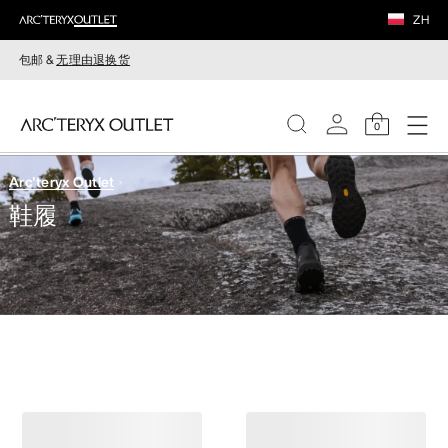
ZH
包邮 &
无理由退换货
0
Arc'teryx Outlet
女装
鞋履
男装