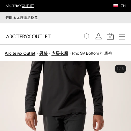
ZH
包邮 &
无理由退换货
0
Arc'teryx Outlet
男装
内层衣服
Rho SV Bottom 打底裤
女装
1
/
6
男装