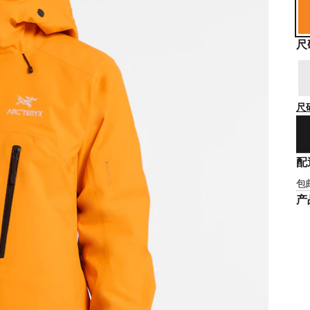
尺
尺
配
包
产