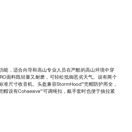
功能，适合向导和高山专业人员在严酷的高山环境中穿
EX PRO面料既轻量又耐磨，可轻松抵御恶劣天气。设有两个
准尺寸收音机。头盔兼容StormHood™兜帽防护周全，
帽设有Cohaesive™可调绳扣，戴手套时也便于抽拉紧