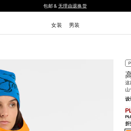
包邮 &
无理由退换货
女装
男装
这
山
设
P
PL
折