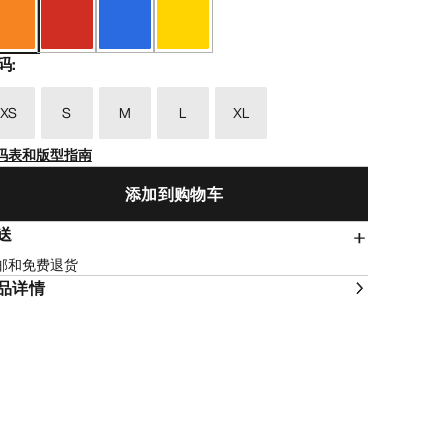
码
:
XS
S
M
L
XL
码表和版型指南
添加到购物车
送
邮和免费退货
品详情