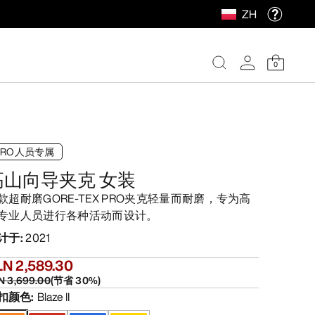
ZH
0
PRO人员专属
高山向导夹克 女装
款超耐磨GORE-TEX PRO夹克轻量而耐磨，专为高
专业人员进行各种活动而设计。
计于
:
2021
LN 2,589.30
N 3,699.00
(
节省
30
%)
扣颜色
:
Blaze II