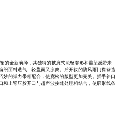
连衣裙的全新演绎，其独特的披肩式流畅廓形和垂坠感带来
编织面料透气、轻盈而又凉爽。后开衩的防风雨门襟营造
巧妙的弹力带相配合，使宽松的版型更加完美。插手斜口
口和上臂压胶开口与超声波接缝处理相结合，使廓形线条