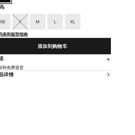
码
:
XS
S
M
L
XL
码表和版型指南
添加到购物车
送
邮和免费退货
品详情