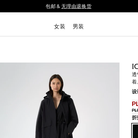
包邮 &
无理由退换货
女装
男装
I
透
着
设
PL
PL
折