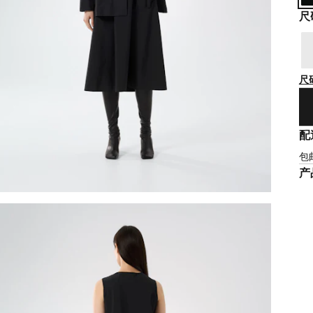
尺
尺
配
包
产