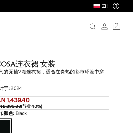
ZH
0
COSA连衣裙 女装
气的无袖V领连衣裙，适合在炎热的都市环境中穿
。
计于
:
2024
N 1,439.40
N 2,399.00
(
节省
40
%)
扣颜色
:
Black